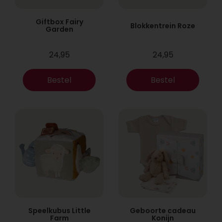
Giftbox Fairy
Blokkentrein Roze
Garden
24,95
24,95
Bestel
Bestel
Speelkubus Little
Geboorte cadeau
Farm
Konijn