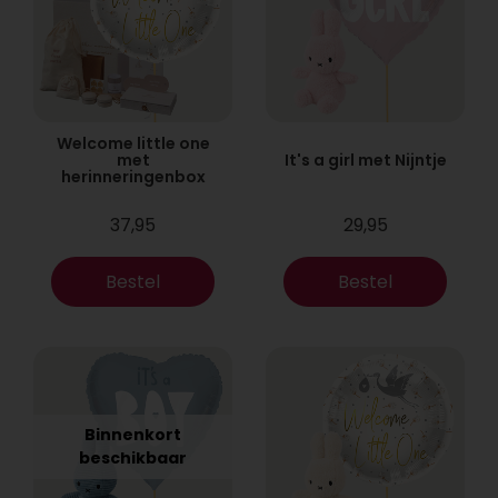
Welcome little one
met
It's a girl met Nijntje
herinneringenbox
37,95
29,95
Bestel
Bestel
Binnenkort
beschikbaar