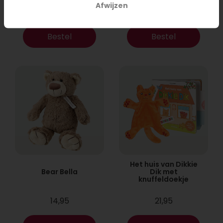
Afwijzen
17,95
9,95
Bestel
Bestel
Het huis van Dikkie
Bear Bella
Dik met
knuffeldoekje
14,95
21,95