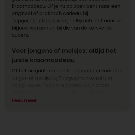
kraamcadeau. Of je nu op zoek bent naar een
origineel of praktisch cadeau, bij
Topgeschenken.nl
vind je altijd iets dat aansluit
bij jouw wensen en bij die van de kersverse
ouders.
Voor jongens of meisjes: altijd het
juiste kraamcadeau
Of het nu gaat om een
kraamcadeau
voor een
jongen of meisje, bij Topgeschenken.nl is er
volop keuze. Populaire cadeaus zijn onder
andere producten van Little Dutch, een
speelkubus of een zachte knuffel. Wil je iets
Lees meer
origineels geven? Kies dan voor een
herinneringsbox waarin ouders eerste tandjes,
haarlokjes of andere waardevolle
herinneringen kunnen bewaren. Zo geef je net