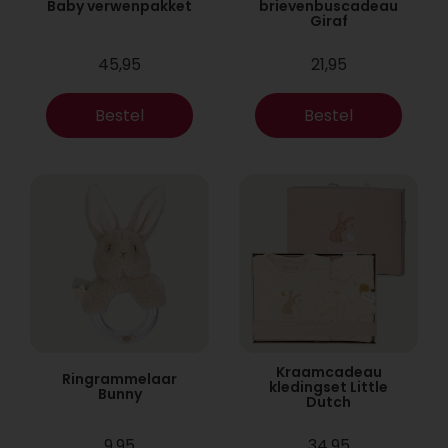
Baby verwenpakket
brievenbuscadeau
Giraf
45,95
21,95
Bestel
Bestel
Kraamcadeau
Ringrammelaar
kledingset Little
Bunny
Dutch
9,95
34,95