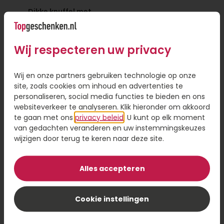
Dikke knuffel met
Rabbit Richie Roze
beer
22,95
17,95
Wij respecteren uw privacy
Bestel
Bestel
Wij en onze partners gebruiken technologie op onze
site, zoals cookies om inhoud en advertenties te
personaliseren, social media functies te bieden en ons
websiteverkeer te analyseren. Klik hieronder om akkoord
te gaan met ons
privacy beleid
. U kunt op elk moment
van gedachten veranderen en uw instemmingskeuzes
wijzigen door terug te keren naar deze site.
Alles accepteren
Cookie instellingen
Rabbit Richie Blauw
Bear Bella Mini