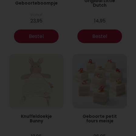
Grijpbal Little
Geboorteboompje
Dutch
Vanaf
23,95
14,95
Bestel
Bestel
Knuffeldoekje
Geboorte petit
Bunny
fours meisje