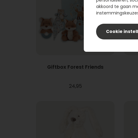
personaliseren, soc
akkoord te gaan m
instemmingskeuzes 
Cookie instel
Giftbox Forest Friends
24,95