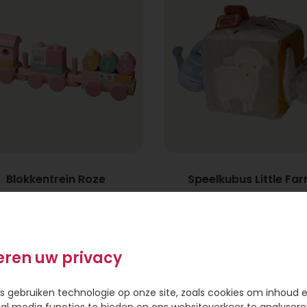
Blokkentrein Roze
Speelkubus Little Fa
24,95
16,95
eren uw privacy
s gebruiken technologie op onze site, zoals cookies om inhoud 