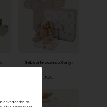
rm
Geboorte cadeau Konijn
35,95
en advertenties te