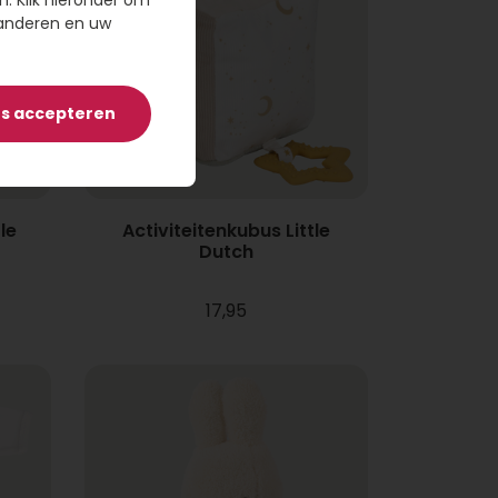
n. Klik hieronder om
randeren en uw
es accepteren
le
Activiteitenkubus Little
Dutch
17,95