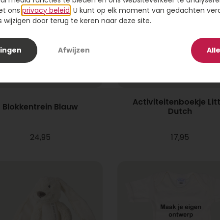
ial media functies te bieden en ons websiteverkeer te analysere
et ons
privacy beleid
. U kunt op elk moment van gedachten ve
wijzigen door terug te keren naar deze site.
lingen
Afwijzen
All
Activiteitenboekje Litt
Blokkentrein Blauw
Dutch
24,95
17,95