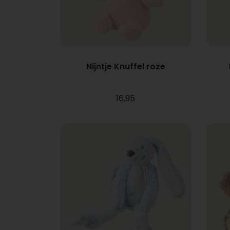
Nijntje Knuffel roze
16,95