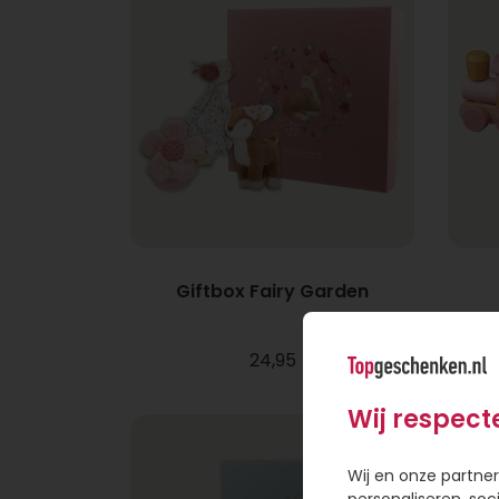
Giftbox Fairy Garden
24,95
Wij respect
Wij en onze partner