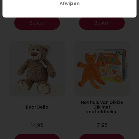
Afwijzen
17,95
9,95
Bestel
Bestel
Het huis van Dikkie
Bear Bella
Dik met
knuffeldoekje
14,95
21,95