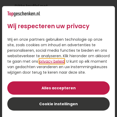
Dikke knuffel met
Rabbit Richie Roze
beer
22,95
17,95
Wij respecteren uw privacy
Bestel
Bestel
Wij en onze partners gebruiken technologie op onze
site, zoals cookies om inhoud en advertenties te
personaliseren, social media functies te bieden en ons
websiteverkeer te analyseren. Klik hieronder om akkoord
te gaan met ons
privacy beleid
. U kunt op elk moment
van gedachten veranderen en uw instemmingskeuzes
wijzigen door terug te keren naar deze site.
Alles accepteren
Cookie instellingen
Rabbit Richie Blauw
Bear Bella Mini