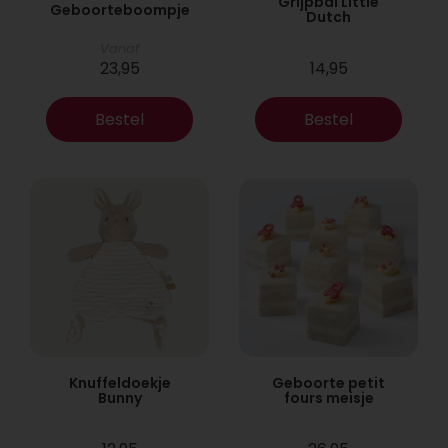
Grijpbal Little
Geboorteboompje
Dutch
Vanaf
23,95
14,95
Bestel
Bestel
Knuffeldoekje
Geboorte petit
Bunny
fours meisje