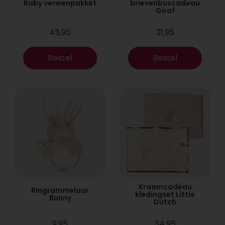
Baby verwenpakket
brievenbuscadeau
Giraf
45,95
21,95
Bestel
Bestel
Kraamcadeau
Ringrammelaar
kledingset Little
Bunny
Dutch
9,95
34,95