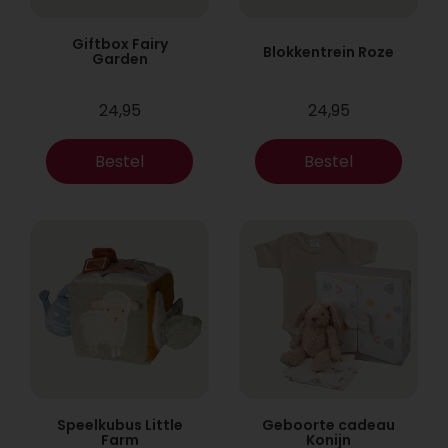
Giftbox Fairy
Blokkentrein Roze
Garden
24,95
24,95
Bestel
Bestel
Speelkubus Little
Geboorte cadeau
Farm
Konijn