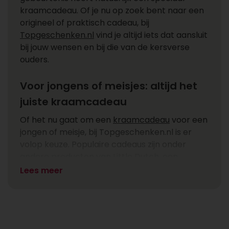
kraamcadeau. Of je nu op zoek bent naar een
origineel of praktisch cadeau, bij
Topgeschenken.nl
vind je altijd iets dat aansluit
bij jouw wensen en bij die van de kersverse
ouders.
Voor jongens of meisjes: altijd het
juiste kraamcadeau
Of het nu gaat om een
kraamcadeau
voor een
jongen of meisje, bij Topgeschenken.nl is er
volop keuze. Populaire cadeaus zijn onder
andere producten van Little Dutch, een
speelkubus of een zachte knuffel. Wil je iets
Lees meer
origineels geven? Kies dan voor een
herinneringsbox waarin ouders eerste tandjes,
haarlokjes of andere waardevolle
herinneringen kunnen bewaren. Zo geef je net