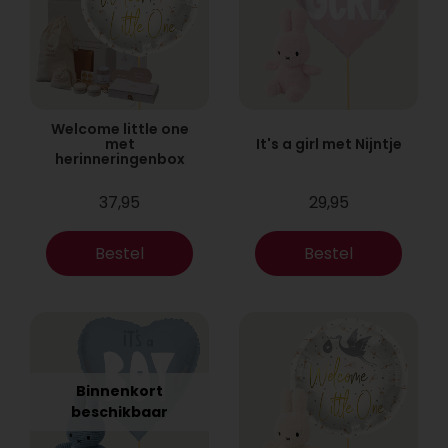
Welcome little one
met
It's a girl met Nijntje
herinneringenbox
37,95
29,95
Bestel
Bestel
Binnenkort
beschikbaar