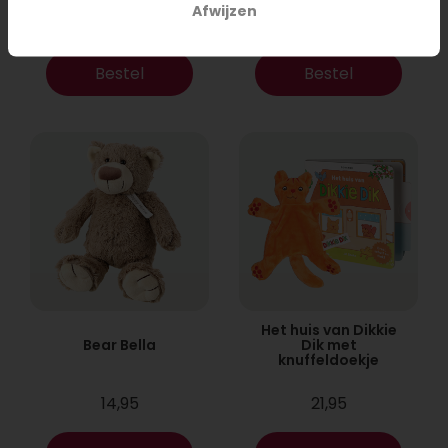
Afwijzen
17,95
9,95
Bestel
Bestel
Het huis van Dikkie
Bear Bella
Dik met
knuffeldoekje
14,95
21,95