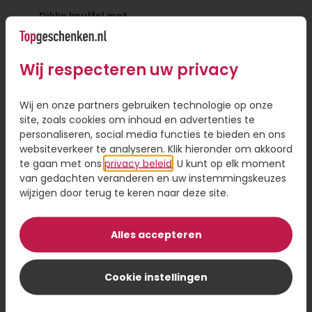
Dikke knuffel met
Rabbit Richie Roze
beer
22,95
17,95
Wij respecteren uw privacy
Bestel
Bestel
Wij en onze partners gebruiken technologie op onze
site, zoals cookies om inhoud en advertenties te
personaliseren, social media functies te bieden en ons
websiteverkeer te analyseren. Klik hieronder om akkoord
te gaan met ons
privacy beleid
. U kunt op elk moment
van gedachten veranderen en uw instemmingskeuzes
wijzigen door terug te keren naar deze site.
Alles accepteren
Cookie instellingen
Rabbit Richie Blauw
Bear Bella Mini