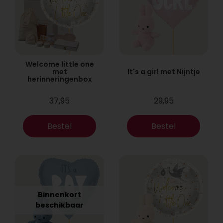
Welcome little one
met
It's a girl met Nijntje
herinneringenbox
37,95
29,95
Bestel
Bestel
Binnenkort
beschikbaar