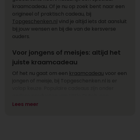
kraamcadeau. Of je nu op zoek bent naar een
origineel of praktisch cadeau, bij
Topgeschenken.nl
vind je altijd iets dat aansluit
bij jouw wensen en bij die van de kersverse
ouders.
Voor jongens of meisjes: altijd het
juiste kraamcadeau
Of het nu gaat om een
kraamcadeau
voor een
jongen of meisje, bij Topgeschenken.nl is er
volop keuze. Populaire cadeaus zijn onder
andere producten van Little Dutch, een
speelkubus of een zachte knuffel. Wil je iets
Lees meer
origineels geven? Kies dan voor een
herinneringsbox waarin ouders eerste tandjes,
haarlokjes of andere waardevolle
herinneringen kunnen bewaren. Zo geef je net