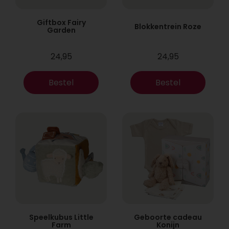
Giftbox Fairy
Blokkentrein Roze
Garden
24,95
24,95
Bestel
Bestel
Speelkubus Little
Geboorte cadeau
Farm
Konijn