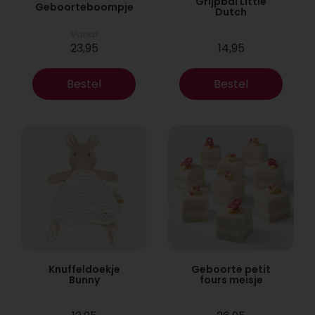
Grijpbal Little
Geboorteboompje
Dutch
Vanaf
23,95
14,95
Bestel
Bestel
Knuffeldoekje
Geboorte petit
Bunny
fours meisje