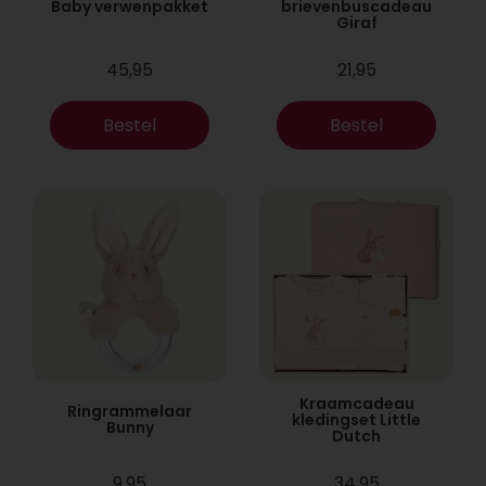
Baby verwenpakket
brievenbuscadeau
Giraf
45,95
21,95
Bestel
Bestel
Kraamcadeau
Ringrammelaar
kledingset Little
Bunny
Dutch
9,95
34,95