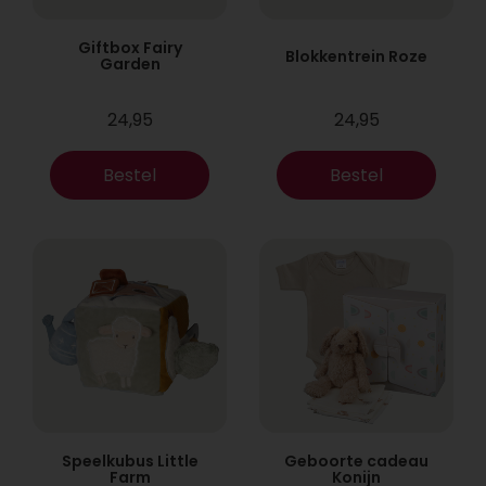
Giftbox Fairy
Blokkentrein Roze
Garden
24,95
24,95
Bestel
Bestel
Speelkubus Little
Geboorte cadeau
Farm
Konijn