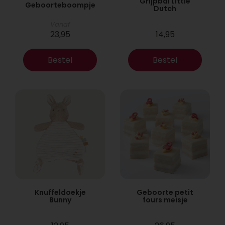
Grijpbal Little
Geboorteboompje
Dutch
Vanaf
23,95
14,95
Bestel
Bestel
Knuffeldoekje
Geboorte petit
Bunny
fours meisje