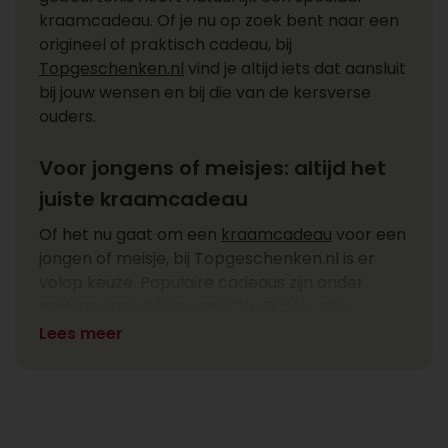
kraamcadeau. Of je nu op zoek bent naar een
origineel of praktisch cadeau, bij
Topgeschenken.nl
vind je altijd iets dat aansluit
bij jouw wensen en bij die van de kersverse
ouders.
Voor jongens of meisjes: altijd het
juiste kraamcadeau
Of het nu gaat om een
kraamcadeau
voor een
jongen of meisje, bij Topgeschenken.nl is er
volop keuze. Populaire cadeaus zijn onder
andere producten van Little Dutch, een
speelkubus of een zachte knuffel. Wil je iets
Lees meer
origineels geven? Kies dan voor een
herinneringsbox waarin ouders eerste tandjes,
haarlokjes of andere waardevolle
herinneringen kunnen bewaren. Zo geef je net