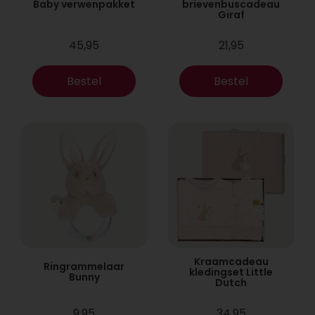
Baby verwenpakket
brievenbuscadeau
Giraf
45,95
21,95
Bestel
Bestel
Kraamcadeau
Ringrammelaar
kledingset Little
Bunny
Dutch
9,95
34,95