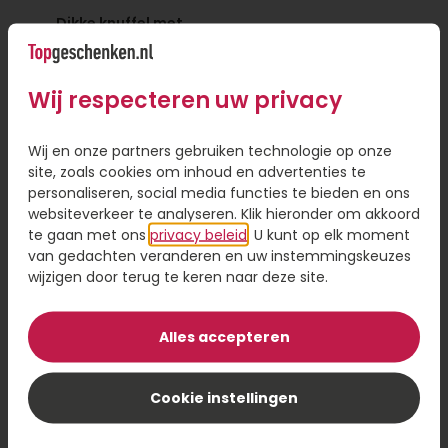
Dikke knuffel met
Rabbit Richie Roze
beer
22,95
17,95
Wij respecteren uw privacy
Bestel
Bestel
Wij en onze partners gebruiken technologie op onze
site, zoals cookies om inhoud en advertenties te
personaliseren, social media functies te bieden en ons
websiteverkeer te analyseren. Klik hieronder om akkoord
te gaan met ons
privacy beleid
. U kunt op elk moment
van gedachten veranderen en uw instemmingskeuzes
wijzigen door terug te keren naar deze site.
Alles accepteren
Cookie instellingen
Rabbit Richie Blauw
Bear Bella Mini