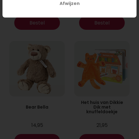
Afwijzen
17,95
9,95
Bestel
Bestel
Het huis van Dikkie
Bear Bella
Dik met
knuffeldoekje
14,95
21,95