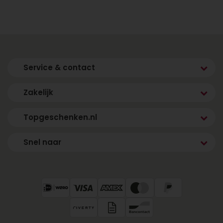
Topgeschenken.nl is al jaren dé specialist in het
bezorgen van verrassende cadeaus. Onze
voordelen:
Snelle levering door heel Nederland
Service & contact
Ruim assortiment heliumballonnen en
cadeaucombinaties
Zakelijk
Eenvoudig online bestellen
Maatwerk en zakelijke bestellingen mogelijk
Topgeschenken.nl
Voeg een persoonlijk kaartje toe voor een
persoonlijke touch
Snel naar
Of je nu kiest voor een enkele ballon of een
complete feestbox: bij ons regel je alles online,
veilig en snel.
Bestel vandaag nog jouw
heliumballon