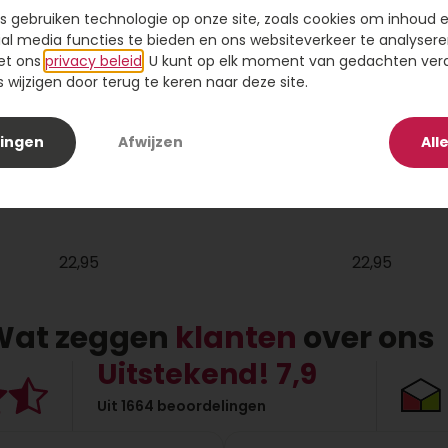
s gebruiken technologie op onze site, zoals cookies om inhoud 
ial media functies te bieden en ons websiteverkeer te analysere
et ons
privacy beleid
. U kunt op elk moment van gedachten ve
wijzigen door terug te keren naar deze site.
lingen
Afwijzen
All
ikke knuffel met beer
Tros Gefeliciteerd 50 
22,95
22,95
Wat zeggen
klanten
over ons
Uitstekend! 7,9
Uit 1664 beoordelingen