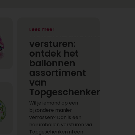
Lees meer
Heliumballonnen
versturen:
ontdek het
ballonnen
assortiment
van
Topgeschenken.nl
Wil je iemand op een
bijzondere manier
verrassen? Dan is een
heliumballon versturen via
Topgeschenken.nl
een