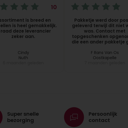
10
ssortiment is breed en
Pakketje werd door pos
ellen is heel gemakkelijk.
geleverd terwijl dit niet
k raad deze leverancier
was. Contact met
zeker aan.
topgeschenken opgen
die een ander pakketje g
daarna opstuurde. Kla
Cindy
F Rans Van Os
Nuth
Oostkapelle
6 maanden geleden
7 maanden geleden
Super snelle
Persoonlijk
bezorging
contact