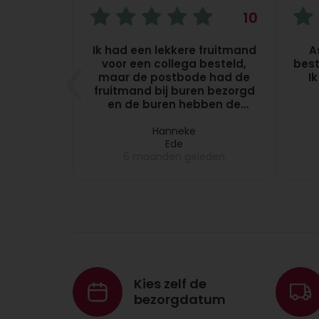
10
10
met vers
Ik had een lekkere fruitmand
A
kunt
voor een collega besteld,
best
 zelf het
maar de postbode had de
I
. Dat zou
fruitmand bij buren bezorgd
ijn.
en de buren hebben de
fruitmand pas na 5 dagen bij
eren
mijn collega gebracht, dus
Hanneke
Ede
dat melde ik bij
eden
6 maanden geleden
Topgeschenken, want dit
vond ik niet leuk en zij
hebben meteen de volgende
dag een nieuwe fruitmand
bij mijn collega laten
bezorgen. Zeer netjes
opgelost!!
Kies zelf de
bezorgdatum