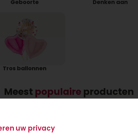
Geboorte
Denken aan
Tros ballonnen
Meest
populaire
producten
eren uw privacy