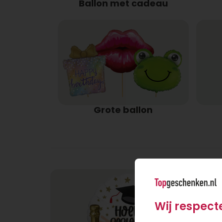
Ballon met cadeau
Grote ballon
Wij respect