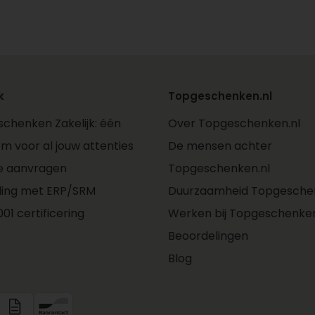
k
Topgeschenken.nl
chenken Zakelijk: één
Over Topgeschenken.nl
rm voor al jouw attenties
De mensen achter
e aanvragen
Topgeschenken.nl
ling met ERP/SRM
Duurzaamheid Topgeschen
01 certificering
Werken bij Topgeschenken
Beoordelingen
Blog