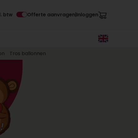
Offerte aanvragen
Inloggen
l. btw
|
on
Tros ballonnen