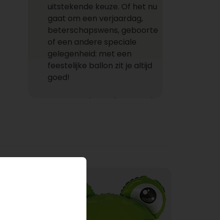
uitstekende keuze. Of het nu
gaat om een verjaardag,
beterschapswens, geboorte
of een andere speciale
gelegenheid: met een
feestelijke ballon zit je altijd
goed!
Ons assortiment bestaat uit
zorgvuldig geselecteerde
heliumballonnen,
verkrijgbaar als los product
of als onderdeel van een
compleet cadeaupakket.
Bijvoorbeeld een luxe doos
met drie ballonnen in
bijpassende kleuren, of
gecombineerd met een
extra presentje zoals