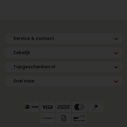
Topgeschenken.nl is al jaren dé specialist in het
bezorgen van verrassende cadeaus. Onze
voordelen:
Snelle levering door heel Nederland
Service & contact
Ruim assortiment heliumballonnen en
cadeaucombinaties
Zakelijk
Eenvoudig online bestellen
Maatwerk en zakelijke bestellingen mogelijk
Topgeschenken.nl
Voeg een persoonlijk kaartje toe voor een
persoonlijke touch
Snel naar
Of je nu kiest voor een enkele ballon of een
complete feestbox: bij ons regel je alles online,
veilig en snel.
Bestel vandaag nog jouw
heliumballon