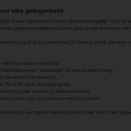
oor elke gelegenheid
jd of een cijferballon, het is allemaal mogelijk. Of je nu
t een gepersonaliseerde ballon geef je net even iets extr
 een korte opdruk tot maximaal 20 tekens. Denk aan een vo
 met hun naam en leeftijd.
 bedrukken met ‘Geslaagd!’ of hun studierichting.
et de naam van de baby.
t 70 of 80 doet het altijd goed.
lon met jullie namen of jubileumdatum.
e ballon bezorgen op kantoor met hun naam.
m iemand te verrassen met een ballon. Het hoeft niet ingewi