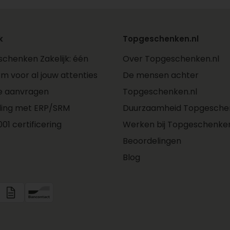
k
Topgeschenken.nl
chenken Zakelijk: één
Over Topgeschenken.nl
rm voor al jouw attenties
De mensen achter
e aanvragen
Topgeschenken.nl
ling met ERP/SRM
Duurzaamheid Topgeschen
01 certificering
Werken bij Topgeschenken
Beoordelingen
Blog