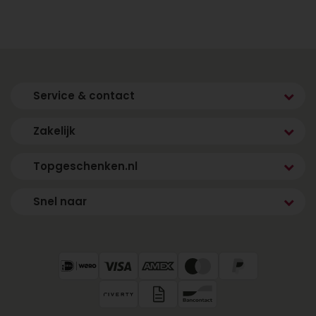
Topgeschenken.nl is al jaren dé specialist in het
bezorgen van verrassende cadeaus. Onze
voordelen:
Snelle levering door heel Nederland
Service & contact
Ruim assortiment heliumballonnen en
cadeaucombinaties
Zakelijk
Eenvoudig online bestellen
Maatwerk en zakelijke bestellingen mogelijk
Topgeschenken.nl
Voeg een persoonlijk kaartje toe voor een
persoonlijke touch
Snel naar
Of je nu kiest voor een enkele ballon of een
complete feestbox: bij ons regel je alles online,
veilig en snel.
Bestel vandaag nog jouw
heliumballon