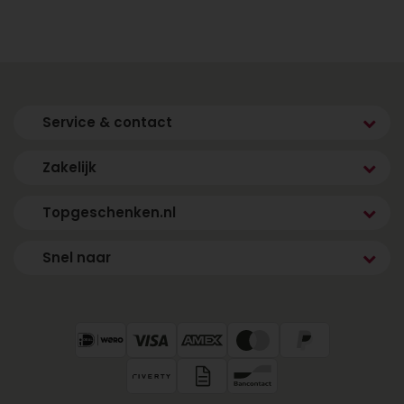
Topgeschenken.nl is al jaren dé specialist in het
bezorgen van verrassende cadeaus. Onze
voordelen:
Snelle levering door heel Nederland
Service & contact
Ruim assortiment heliumballonnen en
cadeaucombinaties
Zakelijk
Eenvoudig online bestellen
Maatwerk en zakelijke bestellingen mogelijk
Topgeschenken.nl
Voeg een persoonlijk kaartje toe voor een
persoonlijke touch
Snel naar
Of je nu kiest voor een enkele ballon of een
complete feestbox: bij ons regel je alles online,
veilig en snel.
Bestel vandaag nog jouw
heliumballon