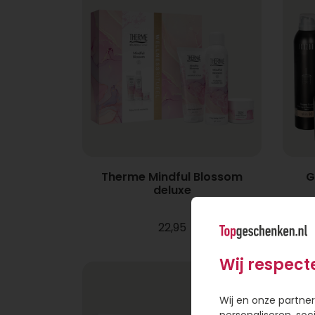
Therme Mindful Blossom
G
deluxe
22,95
Wij respect
Wij en onze partner