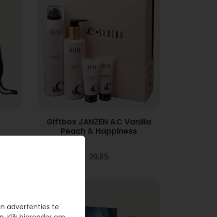
Giftbox JANZEN &C Vanilla
Peach & Happiness
29,95
en advertenties te