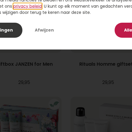
ial media functies te bieden en ons websiteverkeer te analysere
et ons
privacy beleid
. U kunt op elk moment van gedachten ve
wijzigen door terug te keren naar deze site.
lingen
Afwijzen
All
iftbox JANZEN for Men
Rituals Homme giftset
29,95
29,95