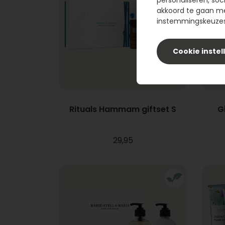
personaliseren, soc
akkoord te gaan m
instemmingskeuzes 
Cookie instel
Rituals Hammam giftset S
G
29,95