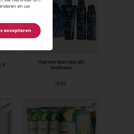
n. Klik hieronder om
randeren en uw
es accepteren
Therme Men Nordic
 S
Wellness
18,95