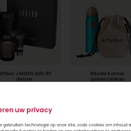
iftbox JANZEN Skin 90
Rituals Karma
deluxe
zomercadeau
29,95
12,95
eren uw privacy
s gebruiken technologie op onze site, zoals cookies om inhoud 