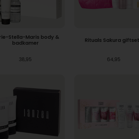
ie-Stella-Maris body &
Rituals Sakura giftset
badkamer
38,95
64,95