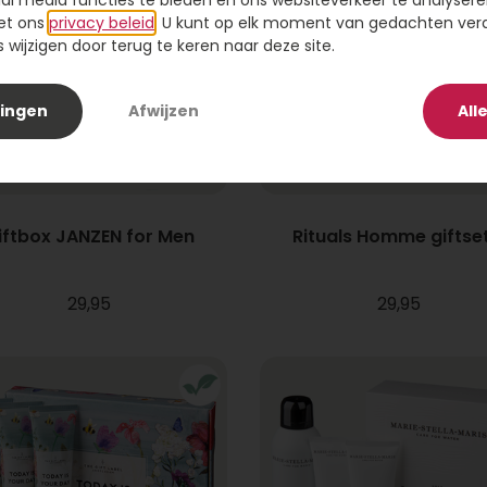
ial media functies te bieden en ons websiteverkeer te analysere
et ons
privacy beleid
. U kunt op elk moment van gedachten ve
wijzigen door terug te keren naar deze site.
lingen
Afwijzen
All
iftbox JANZEN for Men
Rituals Homme giftset
29,95
29,95