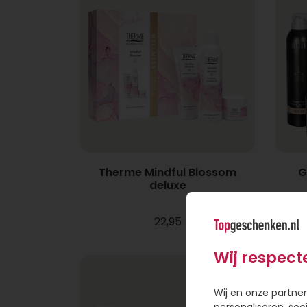
Therme Mindful Blossom
G
deluxe
22,95
Wij respect
Wij en onze partner