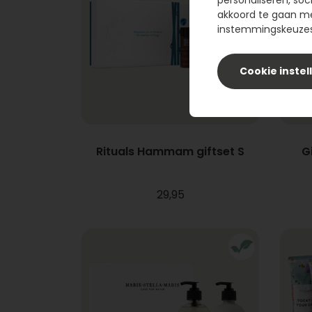
personaliseren, soc
akkoord te gaan m
instemmingskeuzes 
Cookie instel
Rituals Hammam giftset S
G
29,95