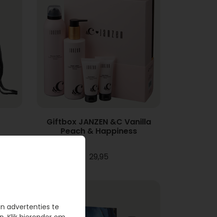
Giftbox JANZEN &C Vanilla
Peach & Happiness
29,95
en advertenties te