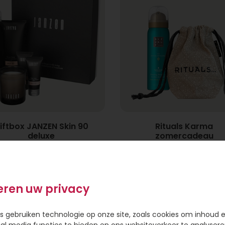
iftbox JANZEN Skin 90
Rituals Karma
deluxe
zomercadeau
29,95
12,95
eren uw privacy
s gebruiken technologie op onze site, zoals cookies om inhoud 