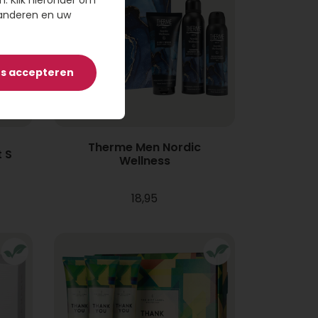
n. Klik hieronder om
randeren en uw
es accepteren
Therme Men Nordic
 S
Wellness
18,95