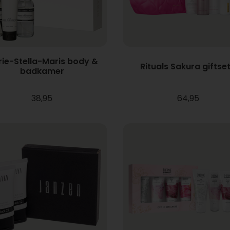
ie-Stella-Maris body &
Rituals Sakura giftset
badkamer
38,95
64,95