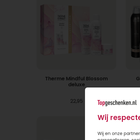
Therme Mindful Blossom
G
deluxe
22,95
Wij respect
Wij en onze partner