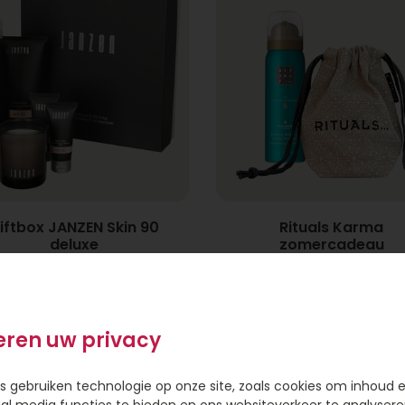
iftbox JANZEN Skin 90
Rituals Karma
deluxe
zomercadeau
29,95
12,95
eren uw privacy
s gebruiken technologie op onze site, zoals cookies om inhoud 