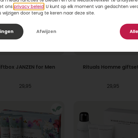
ial media functies te bieden en ons websiteverkeer te analysere
et ons
privacy beleid
. U kunt op elk moment van gedachten ve
wijzigen door terug te keren naar deze site.
lingen
Afwijzen
All
iftbox JANZEN for Men
Rituals Homme giftset
29,95
29,95