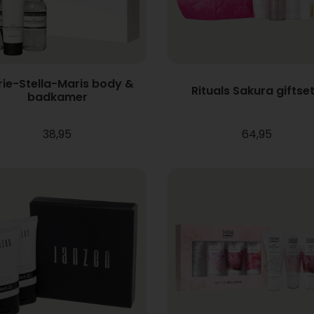
ie-Stella-Maris body &
Rituals Sakura giftset
badkamer
38,95
64,95