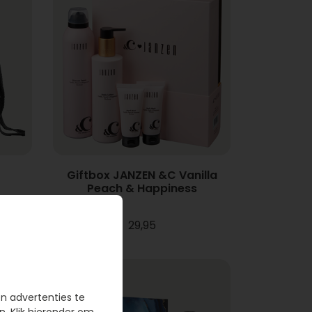
Giftbox JANZEN &C Vanilla
Peach & Happiness
29,95
en advertenties te