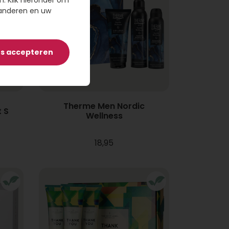
n. Klik hieronder om
randeren en uw
es accepteren
Therme Men Nordic
 S
Wellness
18,95