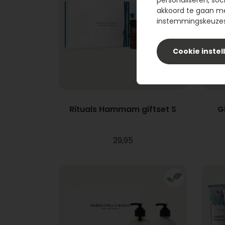
personaliseren, soc
akkoord te gaan m
instemmingskeuzes 
Cookie instel
Rituals Hammam giftset S
G
29,95