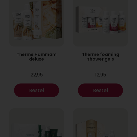
Therme Hammam
Therme foaming
deluxe
shower gels
22,95
12,95
Bestel
Bestel