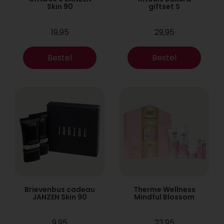
Skin 90
giftset S
19,95
29,95
Bestel
Bestel
Brievenbus cadeau
Therme Wellness
JANZEN Skin 90
Mindful Blossom
9,95
23,95