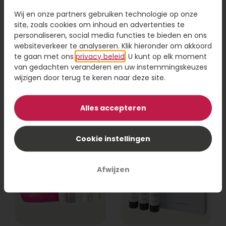
Wij en onze partners gebruiken technologie op onze
site, zoals cookies om inhoud en advertenties te
personaliseren, social media functies te bieden en ons
websiteverkeer te analyseren. Klik hieronder om akkoord
Rituals Yozakura
Marie-Stella-Maris
giftset S
body & badkamer
te gaan met ons
privacy beleid
. U kunt op elk moment
van gedachten veranderen en uw instemmingskeuzes
wijzigen door terug te keren naar deze site.
29,95
38,95
Bestel
Bestel
Alles accepteren
Cookie instellingen
Afwijzen