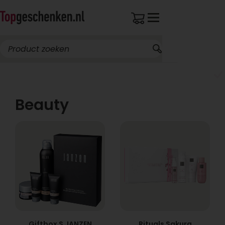
Breed assortiment
Beauty
Giftbox S JANZEN
Rituals Sakura