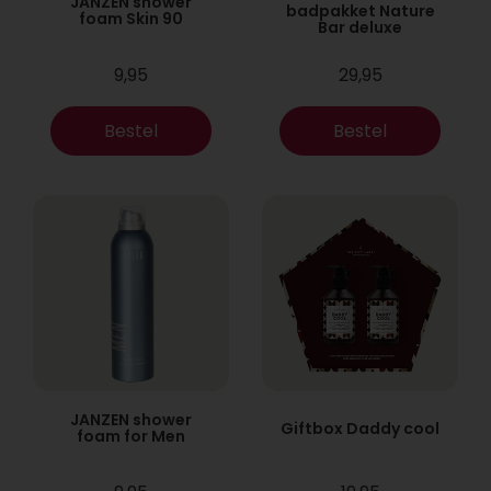
JANZEN shower
badpakket Nature
foam Skin 90
Bar deluxe
9,95
29,95
Bestel
Bestel
JANZEN shower
Giftbox Daddy cool
foam for Men