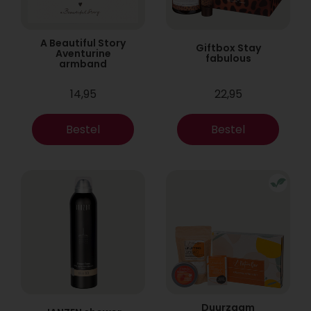
A Beautiful Story
Giftbox Stay
Aventurine
fabulous
armband
14,95
22,95
Bestel
Bestel
Duurzaam