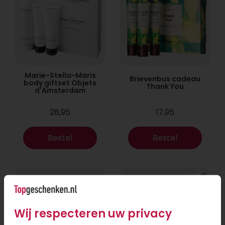
Marie-Stella-Maris
Brievenbus cadeau
body giftset Objets
Thank You
d'Amsterdam
28,95
17,95
Bestel
Bestel
Wij respecteren uw privacy