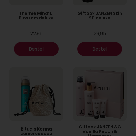
Therme Mindful
Giftbox JANZEN Skin
Blossom deluxe
90 deluxe
22,95
29,95
Bestel
Bestel
Giftbox JANZEN &C
Rituals Karma
Vanilla Peach &
zomercadeau
Happiness