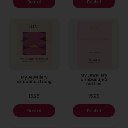
Bestel
Bestel
My Jewellery
My Jewellery
armbandje 3
armband strong
hartjes
15,95
15,95
Bestel
Bestel