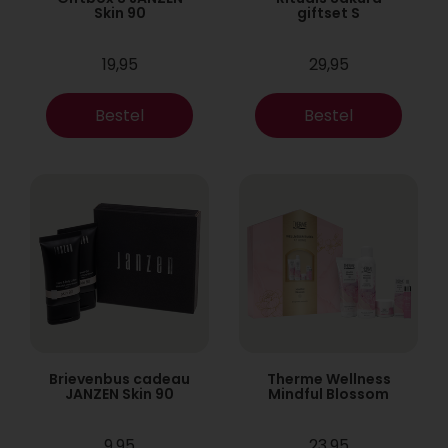
Skin 90
giftset S
19,95
29,95
Bestel
Bestel
Brievenbus cadeau
Therme Wellness
JANZEN Skin 90
Mindful Blossom
9,95
23,95