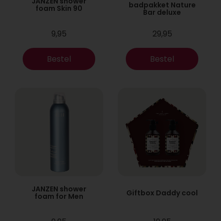
JANZEN shower
badpakket Nature
foam Skin 90
Bar deluxe
9,95
29,95
Bestel
Bestel
JANZEN shower
Giftbox Daddy cool
foam for Men