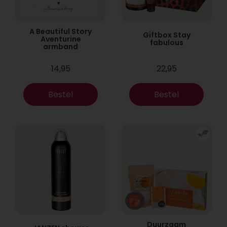
A Beautiful Story
Giftbox Stay
Aventurine
fabulous
armband
14,95
22,95
Bestel
Bestel
Duurzaam