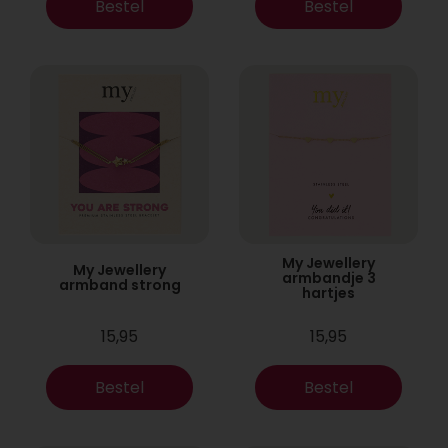
Bestel
Bestel
My Jewellery
My Jewellery
armbandje 3
armband strong
hartjes
15,95
15,95
Bestel
Bestel