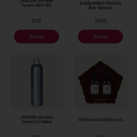
JANZEN shower
badpakket Nature
foam Skin 90
Bar deluxe
9,95
29,95
Bestel
Bestel
JANZEN shower
Giftbox Daddy cool
foam for Men