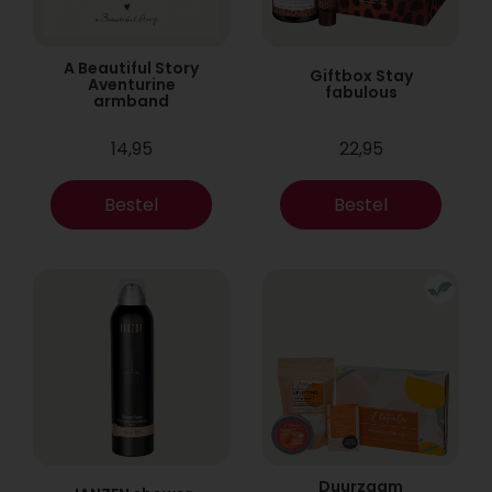
A Beautiful Story
Giftbox Stay
Aventurine
fabulous
armband
14,95
22,95
Bestel
Bestel
Duurzaam