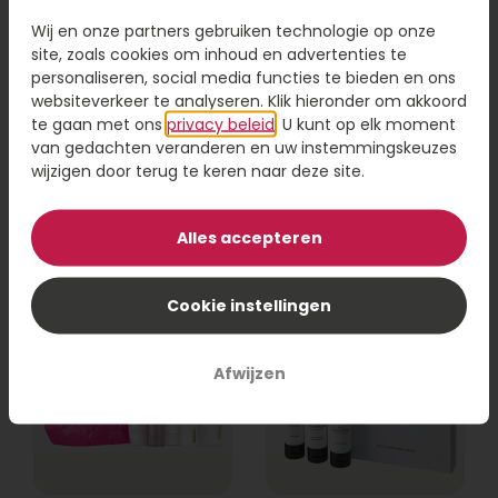
Wij en onze partners gebruiken technologie op onze
site, zoals cookies om inhoud en advertenties te
personaliseren, social media functies te bieden en ons
websiteverkeer te analyseren. Klik hieronder om akkoord
Rituals Yozakura
Marie-Stella-Maris
giftset S
body & badkamer
te gaan met ons
privacy beleid
. U kunt op elk moment
van gedachten veranderen en uw instemmingskeuzes
wijzigen door terug te keren naar deze site.
29,95
38,95
Bestel
Bestel
Alles accepteren
Cookie instellingen
Afwijzen