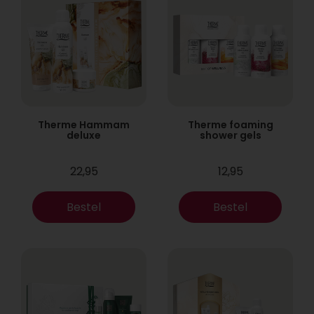
Therme Hammam
Therme foaming
deluxe
shower gels
22,95
12,95
Bestel
Bestel