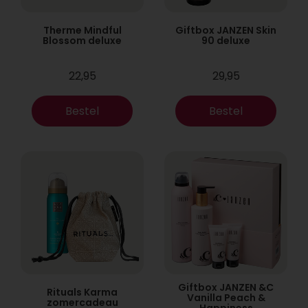
Therme Mindful
Giftbox JANZEN Skin
Blossom deluxe
90 deluxe
22,95
29,95
Bestel
Bestel
Giftbox JANZEN &C
Rituals Karma
Vanilla Peach &
zomercadeau
Happiness