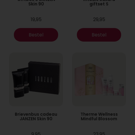
Skin 90
giftset S
19,95
29,95
Bestel
Bestel
Brievenbus cadeau
Therme Wellness
JANZEN Skin 90
Mindful Blossom
9,95
23,95