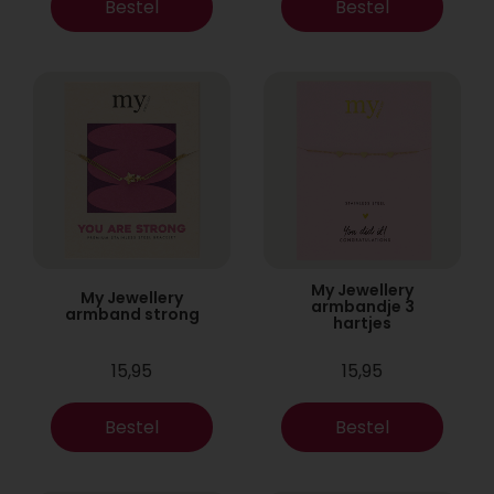
Bestel
Bestel
My Jewellery
My Jewellery
armbandje 3
armband strong
hartjes
15,95
15,95
Bestel
Bestel