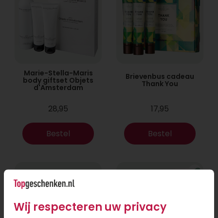
Marie-Stella-Maris
Brievenbus cadeau
body giftset Objets
Thank You
d'Amsterdam
28,95
17,95
Bestel
Bestel
Wij respecteren uw privacy