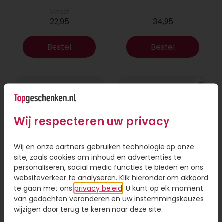
Vanaf
22,95
34,95
Bestel
Bestel
Wij respecteren uw privacy
Wij en onze partners gebruiken technologie op onze
site, zoals cookies om inhoud en advertenties te
personaliseren, social media functies te bieden en ons
websiteverkeer te analyseren. Klik hieronder om akkoord
Boeket Lexie
Phlebodium
te gaan met ons
privacy beleid
. U kunt op elk moment
van gedachten veranderen en uw instemmingskeuzes
Vanaf
wijzigen door terug te keren naar deze site.
18,95
16,95