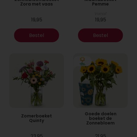
Zora met vaas
Pemme
Vanaf
19,95
19,95
Bestel
Bestel
Goede doelen
Zomerboeket
boeket de
Quinty
Zonnebloem
23,95
21,95