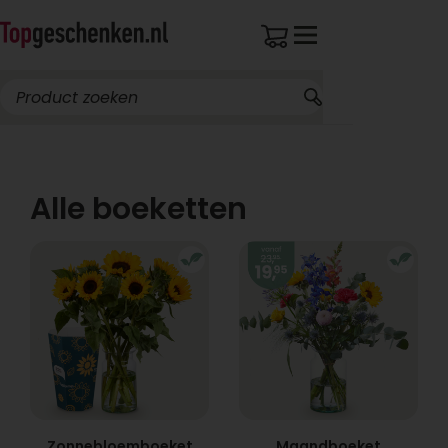
Breed assortiment
Alle boeketten
Zonnebloemboeket
Maandboeket