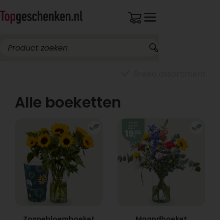
Breed assortiment
Alle boeketten
Zonnebloemboeket
Maandboeket