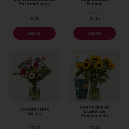
Zora met vaas
Pemme
Vanaf
19,95
19,95
Bestel
Bestel
Goede doelen
Zomerboeket
boeket de
Quinty
Zonnebloem
23,95
21,95