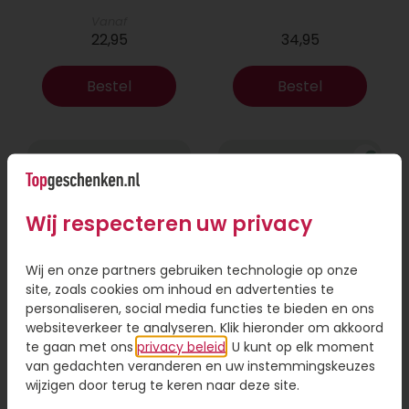
Vanaf
22,95
34,95
Bestel
Bestel
Wij respecteren uw privacy
Wij en onze partners gebruiken technologie op onze
site, zoals cookies om inhoud en advertenties te
personaliseren, social media functies te bieden en ons
websiteverkeer te analyseren. Klik hieronder om akkoord
Boeket Lexie
Phlebodium
te gaan met ons
privacy beleid
. U kunt op elk moment
van gedachten veranderen en uw instemmingskeuzes
Vanaf
wijzigen door terug te keren naar deze site.
18,95
16,95