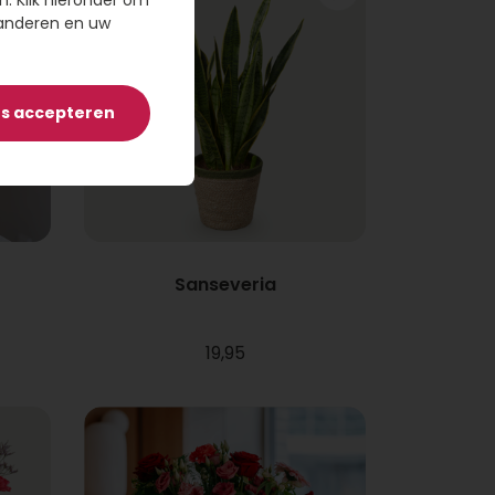
n. Klik hieronder om
randeren en uw
es accepteren
Sanseveria
19,95