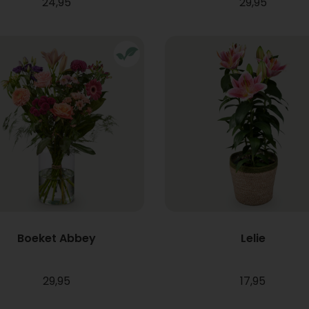
24,95
29,95
Boeket Abbey
Lelie
29,95
17,95