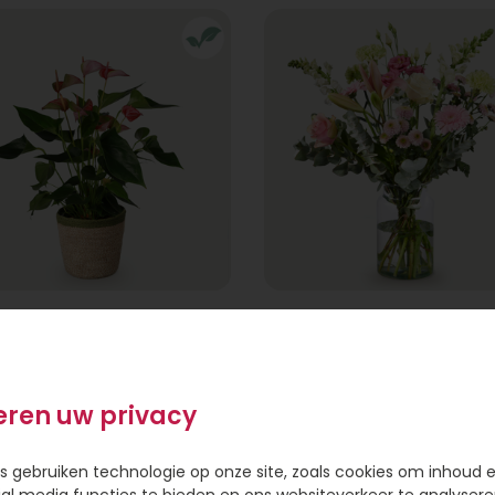
Anthurium
Boeket Mia
Vanaf
21,95
22,95
eren uw privacy
s gebruiken technologie op onze site, zoals cookies om inhoud 