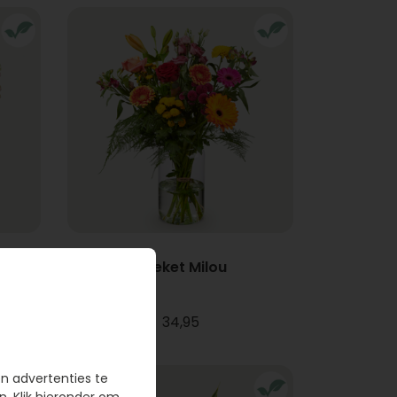
Boeket Milou
34,95
en advertenties te