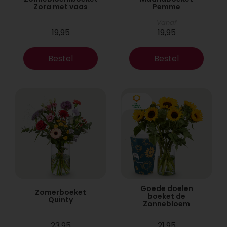
Zora met vaas
Pemme
Vanaf
19,95
19,95
Bestel
Bestel
Goede doelen
Zomerboeket
boeket de
Quinty
Zonnebloem
23,95
21,95