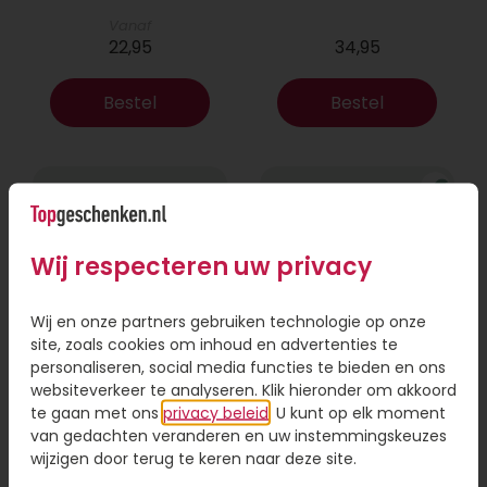
Vanaf
22,95
34,95
Bestel
Bestel
Wij respecteren uw privacy
Wij en onze partners gebruiken technologie op onze
site, zoals cookies om inhoud en advertenties te
personaliseren, social media functies te bieden en ons
websiteverkeer te analyseren. Klik hieronder om akkoord
Boeket Lexie
Phlebodium
te gaan met ons
privacy beleid
. U kunt op elk moment
van gedachten veranderen en uw instemmingskeuzes
Vanaf
wijzigen door terug te keren naar deze site.
18,95
16,95