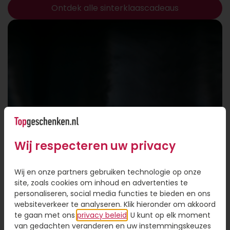
Ontdek alle sinterklaascadeaus
Wij respecteren uw privacy
Wij en onze partners gebruiken technologie op onze
site, zoals cookies om inhoud en advertenties te
personaliseren, social media functies te bieden en ons
websiteverkeer te analyseren. Klik hieronder om akkoord
te gaan met ons
privacy beleid
. U kunt op elk moment
van gedachten veranderen en uw instemmingskeuzes