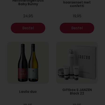
Herinneringen box
kaarsenset met
Baby Bunny
confetti
24,95
19,95
Bestel
Bestel
Giftbox S JANZEN
Lavila duo
Black 22