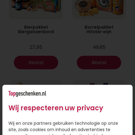
Bierpakket
Borrelpakket
Bierganzenbord
Hitster wijn
27,95
49,95
Bestel
Bestel
Wij respecteren uw privacy
Wij en onze partners gebruiken technologie op onze
site, zoals cookies om inhoud en advertenties te