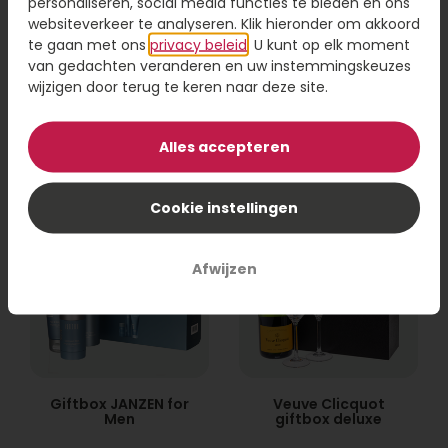
personaliseren, social media functies te bieden en ons
websiteverkeer te analyseren. Klik hieronder om akkoord
Borrelpakket Spritz
Scaia duo
te gaan met ons
privacy beleid
. U kunt op elk moment
van gedachten veranderen en uw instemmingskeuzes
wijzigen door terug te keren naar deze site.
18,95
32,95
Bestel
Bestel
Alles accepteren
Cookie instellingen
Afwijzen
Giftbox JANZEN for
Veuve Clicquot
Men
giftbox deluxe