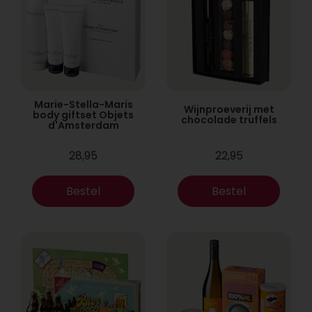
Marie-Stella-Maris
Wijnproeverij met
body giftset Objets
chocolade truffels
d'Amsterdam
28,95
22,95
Bestel
Bestel