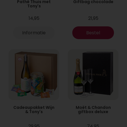
Pathé Thuis met
Giftbag chocolade
Tony's
14,95
21,95
Informatie
Bestel
Cadeaupakket Wijn
Moët & Chandon
& Tony's
giftbox deluxe
29,95
74,95