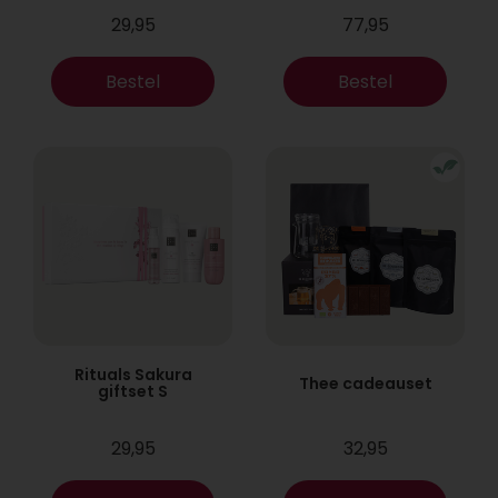
29,95
77,95
Bestel
Bestel
Rituals Sakura
Thee cadeauset
giftset S
29,95
32,95