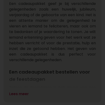
Een cadeaupakket geef je bij verschillende
gelegenheden zoals een huwelijk, jubileum,
verjaardag of de geboorte van een kind. Het is
een attente manier om de gelegenheid te
vieren en iemand te feliciteren, maar ook om
te bedanken of je waardering te tonen. Je wilt
iemand erkenning geven voor het werk wat ze
hebben verricht of voor de prestatie, hulp en
inzet die ze getoond hebben. Het geven van
een cadeaupakket is dus perfect voor
verschillende gelegenheden.
Een cadeaupakket bestellen voor
de feestdagen
Tijdens de feestdagen is het geven van een
cadeaupakket een veelvoorkomend gebaar.
Lees meer
Op deze manier maak je iemand blij met
meerdere cadeaus in één pakket. Een