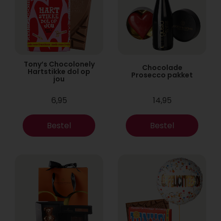
Tony’s Chocolonely
Chocolade
Hartstikke dol op
Prosecco pakket
jou
6,95
14,95
Bestel
Bestel