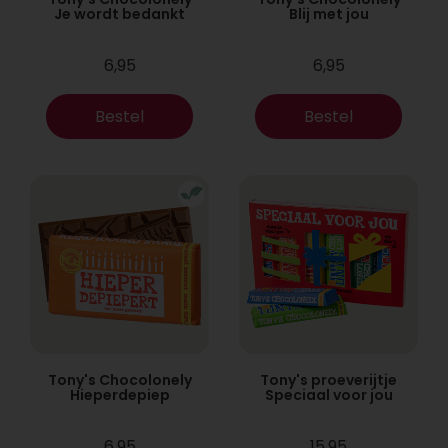
Je wordt bedankt
Blij met jou
6,95
6,95
Bestel
Bestel
Tony's Chocolonely
Tony's proeverijtje
Hieperdepiep
Speciaal voor jou
6,95
15,95