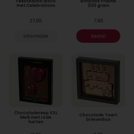
Feestballon disco
Bonbons Praline
met Celebrations
200 gram
27,95
7,95
Informatie
Bestel
Chocoladereep XXL
Chocolade Taart
Melk met rode
brievenbus
harten