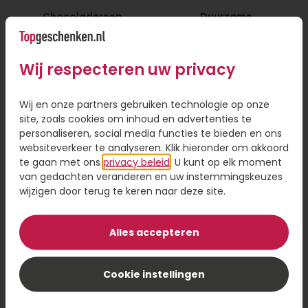
Chocoladereep
Duurzame
Bedankt!
melkchocolade box
6,95
14,95
Wij respecteren uw privacy
Bestel
Bestel
Wij en onze partners gebruiken technologie op onze
site, zoals cookies om inhoud en advertenties te
personaliseren, social media functies te bieden en ons
websiteverkeer te analyseren. Klik hieronder om akkoord
te gaan met ons
privacy beleid
. U kunt op elk moment
van gedachten veranderen en uw instemmingskeuzes
wijzigen door terug te keren naar deze site.
Alles accepteren
Cookie instellingen
Chocolade
Merci 400 gram
bonbons bloemen