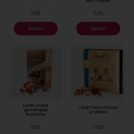
een topper
11,95
11,95
Bestel
Bestel
Lindt Lindor
Lindt Swiss luxury
gemengde
pralines
bonbons
11,95
17,95