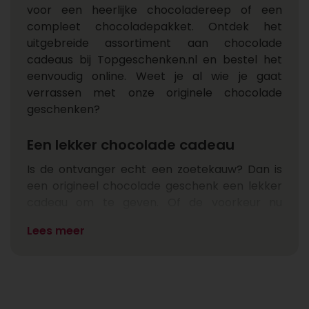
voor een heerlijke chocoladereep of een
compleet chocoladepakket. Ontdek het
uitgebreide assortiment aan chocolade
cadeaus bij Topgeschenken.nl en bestel het
eenvoudig online. Weet je al wie je gaat
verrassen met onze originele chocolade
geschenken?
Een lekker chocolade cadeau
Is de ontvanger echt een zoetekauw? Dan is
een origineel chocolade geschenk een lekker
cadeau om te geven. Of de voorkeur nu
uitgaat naar melk-, wit- of pure chocolade, bij
Lees meer
Topgeschenken.nl vind je voor ieder wat wils.
Als je niet zeker bent van de smaakvoorkeur,
kies dan voor een chocoladepakket met
verschillende smaken. Zo zit je altijd goed. Een
vrolijk cadeau van chocolade of een luxe