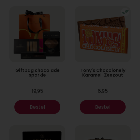
Giftbag chocolade
Tony's Chocolonely
sparkle
Karamel-Zeezout
19,95
6,95
Bestel
Bestel