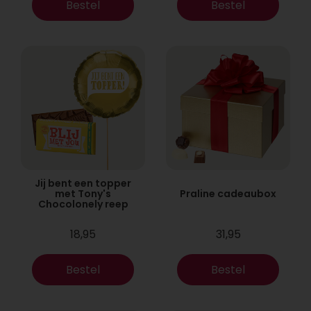
Bestel
Bestel
Jij bent een topper
met Tony's
Praline cadeaubox
Chocolonely reep
18,95
31,95
Bestel
Bestel