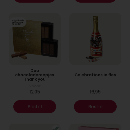
Duo
chocoladereepjes
Celebrations in fles
Thank you
Vanaf
12,95
16,95
Bestel
Bestel