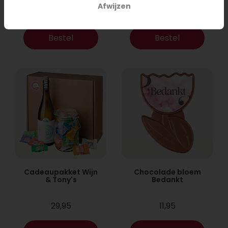
Afwijzen
14,95
28,95
Bestel
Bestel
Cadeaupakket Wijn
Chocolade bloem
& Tony's
Bedankt
29,95
11,95