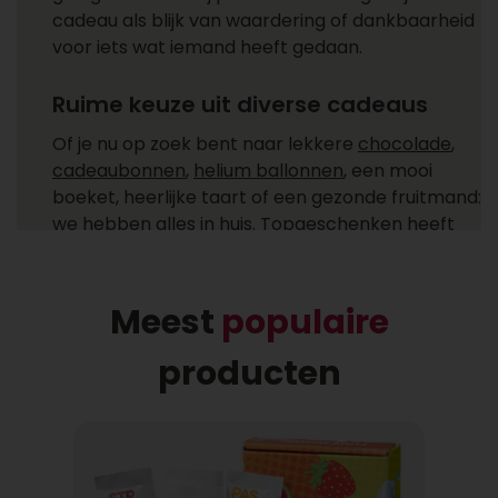
cadeau als blijk van waardering of dankbaarheid
voor iets wat iemand heeft gedaan.
Ruime keuze uit diverse cadeaus
Of je nu op zoek bent naar lekkere
chocolade
,
cadeaubonnen
,
helium ballonnen
, een mooi
boeket, heerlijke taart of een gezonde fruitmand:
we hebben alles in huis. Topgeschenken heeft
cadeaus voor ieder moment! Ga je een cadeau
versturen zoals een feestelijke champagne fles,
heerlijke chocolade of combineer je het allebei
Meest
populaire
met een helium ballon uit ons ruime
assortiment?
producten
Gemakkelijk cadeaus bezorgen
Bij wie laat jij een cadeau bezorgen? Een cadeau
bezorgen bij één of meer ontvangers is niet