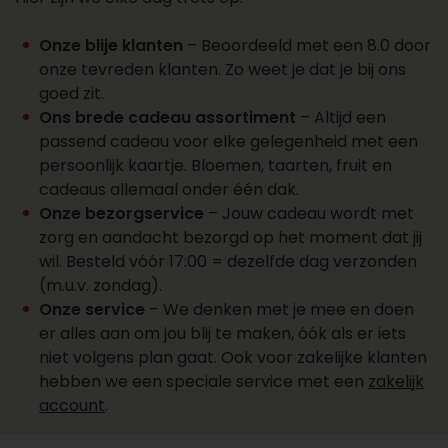
een account aan
Wil je over een week of later een cadeau laten
Onze blije klanten
– Beoordeeld met een 8.0 door
bezorgen? Dat kan. Zo plan je cadeaus vooruit
onze tevreden klanten. Zo weet je dat je bij ons
en vergeet je ze niet. Kies de juiste datum bij je
goed zit.
bestelling en wij regelen de rest. Wil je een groot
Ons brede cadeau assortiment
– Altijd een
aantal cadeaus laten bezorgen? Onze sales
passend cadeau voor elke gelegenheid met een
afdeling staat klaar voor al je cadeaus, offertes,
persoonlijk kaartje. Bloemen, taarten, fruit en
personalisaties en account aanvragen. Maak
cadeaus allemaal onder één dak.
een account aan, vraag online een offerte aan of
Onze bezorgservice
– Jouw cadeau wordt met
neem contact op met ons salesteam voor
zorg en aandacht bezorgd op het moment dat jij
vragen over het bezorgen van een cadeau.
wil. Besteld vóór 17:00 = dezelfde dag verzonden
Bereik ons op 088 - 110 80 88 of via
(m.u.v. zondag).
sales@topgeschenken.nl
.
Onze service
– We denken met je mee en doen
er alles aan om jou blij te maken, óók als er iets
niet volgens plan gaat. Ook voor zakelijke klanten
hebben we een speciale service met een
zakelijk
account
.