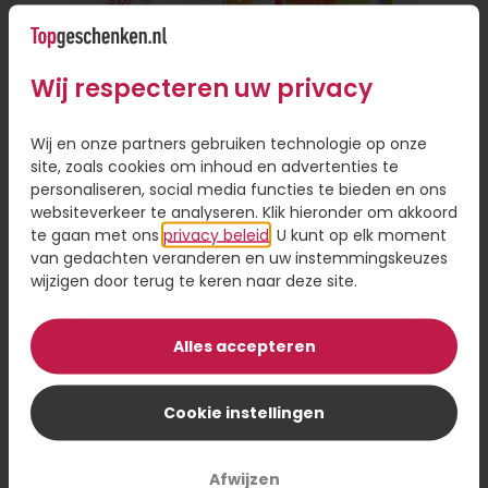
alleen gemakkelijk, want je hoeft de deur niet uit,
maar het bespaart je ook veel tijd. Je hoeft geen
fysieke winkel te bezoeken of een reisafstand af
Wij respecteren uw privacy
te leggen als de persoon ver weg woont.
Persoonlijke touch toevoegen aan
Wij en onze partners gebruiken technologie op onze
site, zoals cookies om inhoud en advertenties te
cadeau
personaliseren, social media functies te bieden en ons
websiteverkeer te analyseren. Klik hieronder om akkoord
Online een cadeautje versturen is handig, omdat
te gaan met ons
privacy beleid
. U kunt op elk moment
je de keuze hebt uit een ruim assortiment en je
van gedachten veranderen en uw instemmingskeuzes
hoeft niet gehaast een beslissing te nemen. Even
wijzigen door terug te keren naar deze site.
scrollen door het assortiment en een cadeau
Brievenbus Zomercadeau
sturen op het moment dat voor jou uitkomt. Wil
je een cadeau bezorgen, maar wel iets
Alles accepteren
persoonlijks toevoegen? Laat je cadeau dan
8,95
personaliseren met een foto of naam op je
Cookie instellingen
Bestel
cadeau. Dit geeft een persoonlijk tintje en maakt
je cadeau nog specialer.
Afwijzen