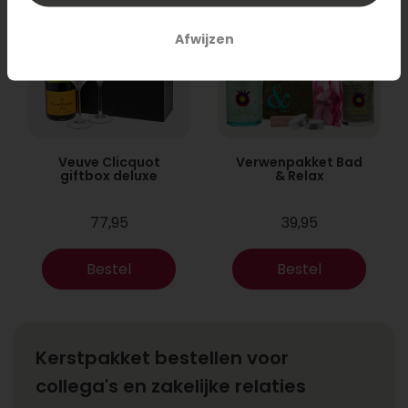
Afwijzen
Veuve Clicquot
Verwenpakket Bad
giftbox deluxe
& Relax
77,95
39,95
Bestel
Bestel
Kerstpakket bestellen voor
collega's en zakelijke relaties