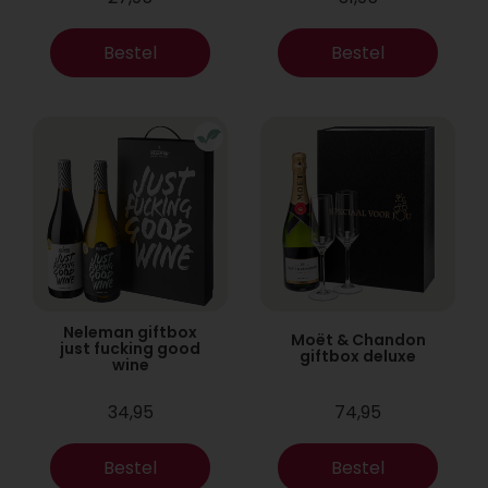
Bestel
Bestel
Neleman giftbox
Moët & Chandon
just fucking good
giftbox deluxe
wine
34,95
74,95
Bestel
Bestel