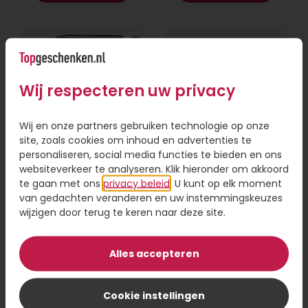
Wij respecteren uw privacy
Wij en onze partners gebruiken technologie op onze
site, zoals cookies om inhoud en advertenties te
personaliseren, social media functies te bieden en ons
websiteverkeer te analyseren. Klik hieronder om akkoord
Richardot giftbox
Giftbox JANZEN for
deluxe
Men
te gaan met ons
privacy beleid
. U kunt op elk moment
van gedachten veranderen en uw instemmingskeuzes
wijzigen door terug te keren naar deze site.
68,95
29,95
Bestel
Bestel
Alles accepteren
Cookie instellingen