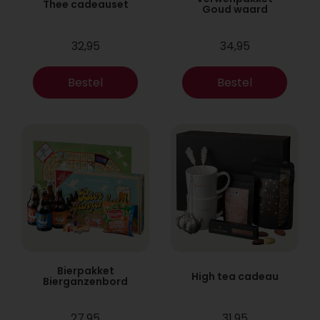
Thee cadeauset
Goud waard
32,95
34,95
Bestel
Bestel
Bierpakket
High tea cadeau
Bierganzenbord
27,95
31,95