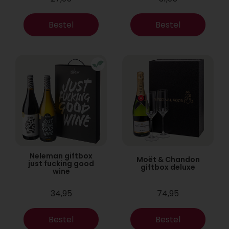
Bestel
Bestel
Neleman giftbox
Moët & Chandon
just fucking good
giftbox deluxe
wine
34,95
74,95
Bestel
Bestel