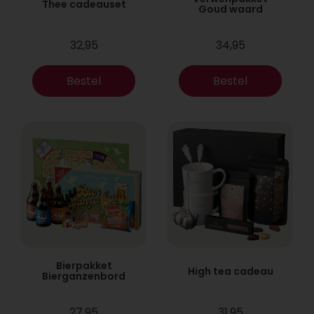
Thee cadeauset
Goud waard
32,95
34,95
Bestel
Bestel
Bierpakket
High tea cadeau
Bierganzenbord
27,95
31,95