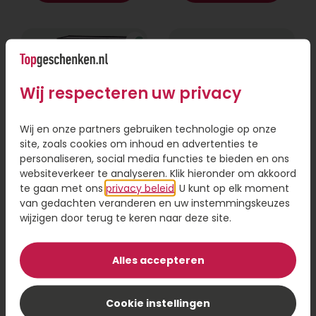
Wij respecteren uw privacy
Wij en onze partners gebruiken technologie op onze
site, zoals cookies om inhoud en advertenties te
personaliseren, social media functies te bieden en ons
websiteverkeer te analyseren. Klik hieronder om akkoord
Richardot giftbox
Giftbox JANZEN for
deluxe
Men
te gaan met ons
privacy beleid
. U kunt op elk moment
van gedachten veranderen en uw instemmingskeuzes
wijzigen door terug te keren naar deze site.
68,95
29,95
Bestel
Bestel
Alles accepteren
Cookie instellingen