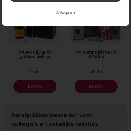
Afwijzen
Veuve Clicquot
Verwenpakket Bad
giftbox deluxe
& Relax
77,95
39,95
Bestel
Bestel
Kerstpakket bestellen voor
collega's en zakelijke relaties