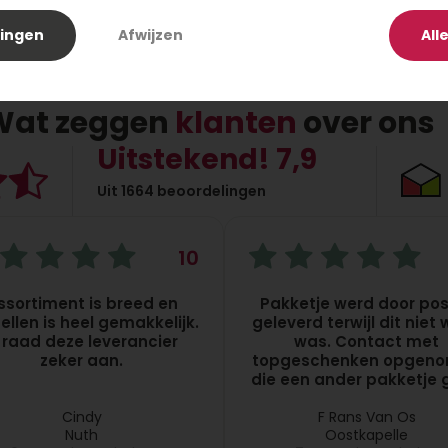
lingen
Afwijzen
All
37,95
29,95
Wat zeggen
klanten
over ons
Uitstekend! 7,9
Uit 1664 beoordelingen
10
ssortiment is breed en
Pakketje werd door pos
ellen is heel gemakkelijk.
geleverd terwijl dit niet
k raad deze leverancier
was. Contact met
zeker aan.
topgeschenken opgen
die een ander pakketje g
daarna opstuurde. Kla
Cindy
F Rans Van Os
Nuth
Oostkapelle