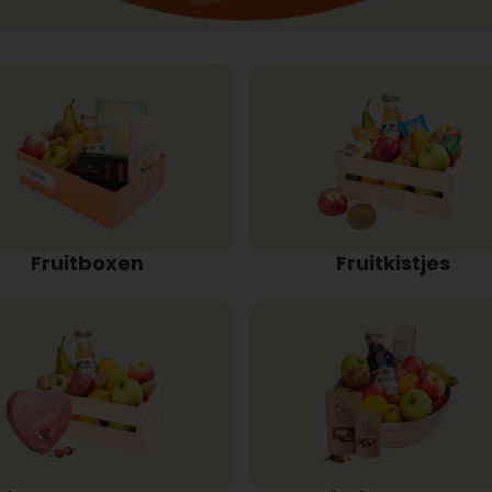
Fruitboxen
Fruitkistjes