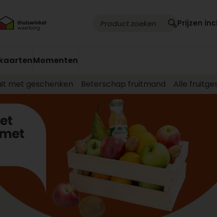
Prijzen inc
kaarten
Momenten
uit met geschenken
Beterschap fruitmand
Alle fruitg