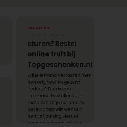
Lees meer
Fruitmand
sturen? Bestel
online fruit bij
Topgeschenken.nl
Wil je iemand verrassen met
een origineel én gezond
cadeau? Dan is een
fruitmand bestellen een
frisse zet. Of je nu iemand
beterschap
wilt wensen,
een verjaardag viert of
gewoon een opkikkertje