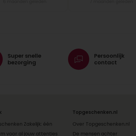
6 maanden geleden
7 maanden geleden
Super snelle
Persoonlijk
bezorging
contact
k
Topgeschenken.nl
chenken Zakelijk: één
Over Topgeschenken.nl
rm voor al jouw attenties
De mensen achter