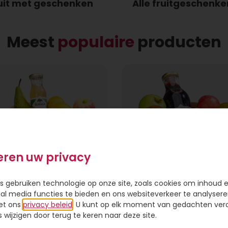
uit met geschenken
Alle fruitgeschenke
Meest
populaire
producten
eren uw privacy
s gebruiken technologie op onze site, zoals cookies om inhoud 
ial media functies te bieden en ons websiteverkeer te analysere
et ons
privacy beleid
. U kunt op elk moment van gedachten ve
wijzigen door terug te keren naar deze site.
Fruitkistje Liefs
Fruitmand royaal