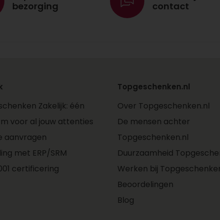
bezorging
contact
k
Topgeschenken.nl
chenken Zakelijk: één
Over Topgeschenken.nl
rm voor al jouw attenties
De mensen achter
e aanvragen
Topgeschenken.nl
ling met ERP/SRM
Duurzaamheid Topgeschen
01 certificering
Werken bij Topgeschenken
Beoordelingen
Blog