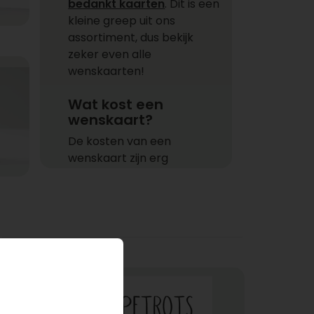
bedankt kaarten
. Dit is een
kleine greep uit ons
assortiment, dus bekijk
zeker even alle
wenskaarten!
Wat kost een
wenskaart?
De kosten van een
wenskaart zijn erg
verschillend. Ga je voor een
kleine wenskaart of een XL
wenskaart? De grootte van
een kaart heeft veel invloed
op de kosten van een
wenskaart. Hierdoor is het
niet mogelijk om één prijs
voor een wenskaart te
noemen. Afhankelijk van je