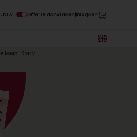
Offerte aanvragen
Inloggen
l. btw
|
we baan
Sorry