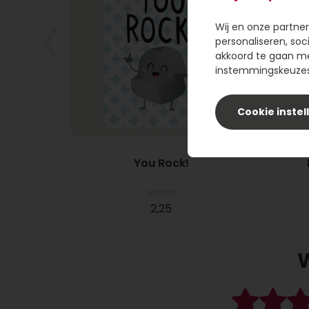
Wij en onze partner
personaliseren, soc
akkoord te gaan m
instemmingskeuzes 
Cookie instel
eerd!
You Rock!
Vanaf
2,25