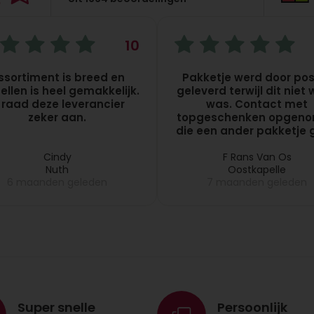
10
ssortiment is breed en
Pakketje werd door pos
ellen is heel gemakkelijk.
geleverd terwijl dit niet
k raad deze leverancier
was. Contact met
zeker aan.
topgeschenken opgen
die een ander pakketje g
daarna opstuurde. Kla
Cindy
F Rans Van Os
Nuth
Oostkapelle
6 maanden geleden
7 maanden geleden
Super snelle
Persoonlijk