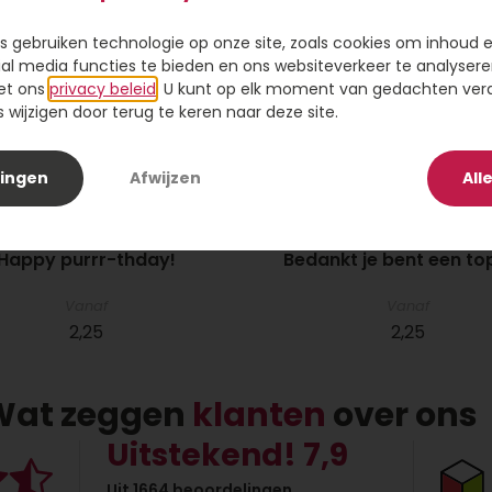
s gebruiken technologie op onze site, zoals cookies om inhoud 
ial media functies te bieden en ons websiteverkeer te analysere
et ons
privacy beleid
. U kunt op elk moment van gedachten ve
wijzigen door terug te keren naar deze site.
lingen
Afwijzen
All
Happy purrr-thday!
Bedankt je bent een to
Vanaf
Vanaf
2,25
2,25
Wat zeggen
klanten
over ons
Uitstekend! 7,9
Uit 1664 beoordelingen