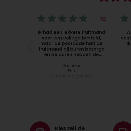
10
10
met vers
Ik had een lekkere fruitmand
A
kunt
voor een collega besteld,
best
 zelf het
maar de postbode had de
I
. Dat zou
fruitmand bij buren bezorgd
ijn.
en de buren hebben de
fruitmand pas na 5 dagen bij
eren
mijn collega gebracht, dus
Hanneke
Ede
dat melde ik bij
eden
6 maanden geleden
Topgeschenken, want dit
vond ik niet leuk en zij
hebben meteen de volgende
dag een nieuwe fruitmand
bij mijn collega laten
bezorgen. Zeer netjes
opgelost!!
Kies zelf de