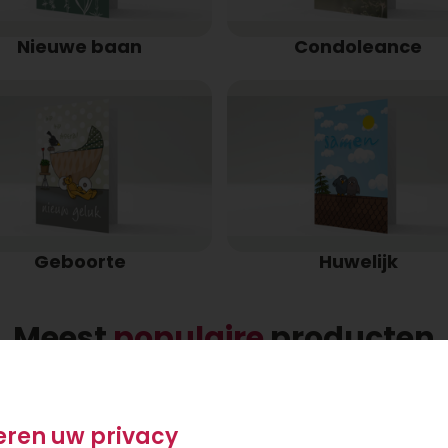
Nieuwe baan
Condoleance
Geboorte
Huwelijk
Meest
populaire
producten
eren uw privacy