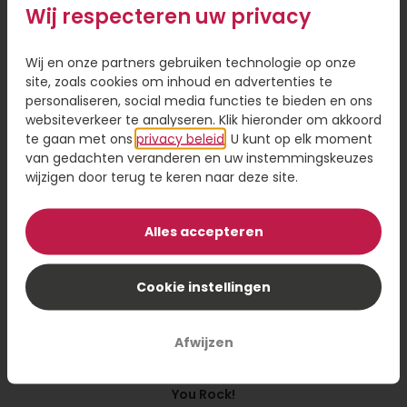
wensen kies je de juiste kaart.
Wij respecteren uw privacy
producten
Wenskaarten teksten
Wij en onze partners gebruiken technologie op onze
site, zoals cookies om inhoud en advertenties te
Ben je op zoek naar een tekst voor in je
personaliseren, social media functies te bieden en ons
wenskaart? Afhankelijk van het moment kies je
websiteverkeer te analyseren. Klik hieronder om akkoord
een tekst. Een tekst voor een verjaardag ziet er
te gaan met ons
privacy beleid
. U kunt op elk moment
natuurlijk anders uit dan een tekst voor een
van gedachten veranderen en uw instemmingskeuzes
verhuizing. Zoek je een algemene tekst die je
wijzigen door terug te keren naar deze site.
voor elke gelegenheid inzet en hier en daar wat
aanpast? Je vindt hieronder drie verschillende
Alles accepteren
soorten wenskaarten teksten:
Een warme groet
Cookie instellingen
In je leven zijn er momenten die vreugde
brengen, dagen die uitdagingen met zich
Afwijzen
meebrengen en ogenblikken die herinneringen
vormen. Mag deze kaart een glimlach op je
You Rock!
gezicht toveren en een beetje warmte