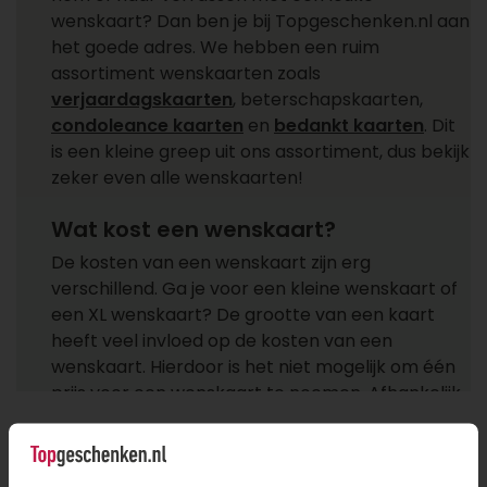
wenskaart? Dan ben je bij Topgeschenken.nl aan
het goede adres. We hebben een ruim
assortiment wenskaarten zoals
verjaardagskaarten
, beterschapskaarten,
condoleance kaarten
en
bedankt kaarten
. Dit
is een kleine greep uit ons assortiment, dus bekijk
zeker even alle wenskaarten!
Wat kost een wenskaart?
De kosten van een wenskaart zijn erg
verschillend. Ga je voor een kleine wenskaart of
een XL wenskaart? De grootte van een kaart
heeft veel invloed op de kosten van een
wenskaart. Hierdoor is het niet mogelijk om één
prijs voor een wenskaart te noemen. Afhankelijk
van je budget kies je een passende kaart. De
kleinere kaarten zijn natuurlijk altijd goedkoper
dan een grote, dus afhankelijk van je budget en
Meest
populaire