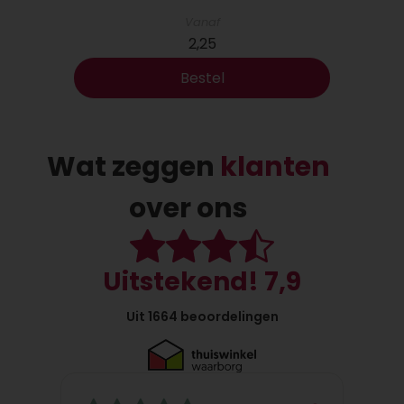
toevoegen aan jouw dag. Onthoud altijd dat je
Vanaf
niet alleen bent.
2,25
Een opkikkertje
Bestel
Soms zijn het de kleinste gebaren die de
grootste impact hebben. Hier is een vriendelijke
herinnering dat je geweldig bent, en dat je de
Wat zeggen
klanten
kracht hebt om elke uitdaging te overwinnen.
Blijf positief, blijf groeien en onthoud dat je nooit
over ons
alleen bent. Op dagen dat de wolken donker
lijken, vergeet niet dat de zon altijd achter ze
schijnt.
Uitstekend! 7,9
Zomaar
Uit 1664 beoordelingen
Gewoon even een kort berichtje om te zeggen
dat ik aan je denk! Hoe gaat het met je? Laten
we binnenkort eens bijpraten en een kop koffie
(of thee) doen. Of misschien een spontane