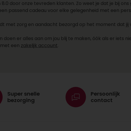
.0 door onze tevreden klanten. Zo weet je dat je bij ons g
 een passend cadeau voor elke gelegenheid met een persoo
 met zorg en aandacht bezorgd op het moment dat jij wil
oen er alles aan om jou blij te maken, óók als er iets nie
e met een
zakelijk account
.
Super snelle
Persoonlijk
bezorging
contact