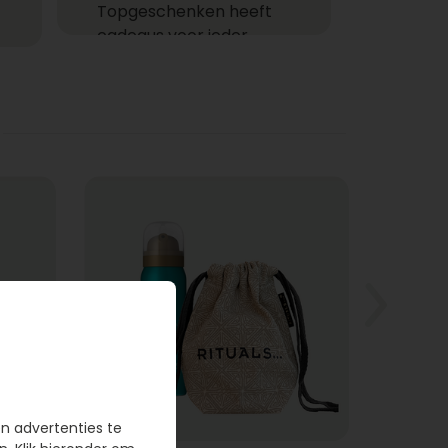
Topgeschenken heeft
cadeaus voor ieder
moment! Ga je een cadeau
versturen zoals een
feestelijke champagne fles,
heerlijke chocolade of
combineer je het allebei
met een helium ballon uit
ons ruime assortiment?
Gemakkelijk cadeaus
bezorgen
Bij wie laat jij een cadeau
bezorgen? Een cadeau
bezorgen bij één of meer
ontvangers is niet alleen
gemakkelijk, want je hoeft
en advertenties te
de deur niet uit, maar het