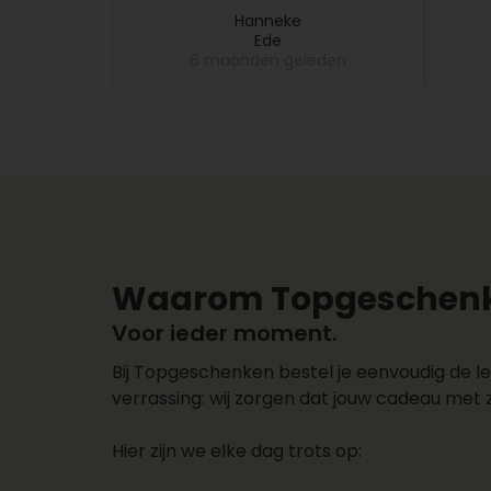
fruitmand pas na 5 dagen bij
eren
mijn collega gebracht, dus
Hanneke
Ede
dat melde ik bij
eden
6 maanden geleden
Topgeschenken, want dit
vond ik niet leuk en zij
hebben meteen de volgende
dag een nieuwe fruitmand
bij mijn collega laten
bezorgen. Zeer netjes
opgelost!!
Waarom Topgeschenk
Voor ieder moment.
Bij Topgeschenken bestel je eenvoudig de le
verrassing: wij zorgen dat jouw cadeau met 
Hier zijn we elke dag trots op: