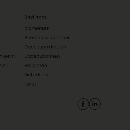
taarten en fruit
Je hebt inzicht in eerdere
bestellingen in jouw
Snel naar
account
Momenten
Personaliseer je cadeau
met foto’s, kaartjes en
Brievenbus cadeaus
logo’s
Cadeaupakketten
Adressen worden
ken.nl
Cadeaubonnen
automatisch opgeslagen
in jouw persoonlijke
.nl
Ballonnen
adresboek. Zo plaats je
Sinterklaas
makkelijk een
Kerst
herhaalbestelling
Bestel je zakelijk? Dan
profiteer je ook van deze
voordelen met een Zakelijk
account: