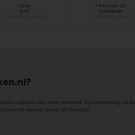
daarna opstuurde. Kla
Cindy
F Rans Van Os
Nuth
Oostkapelle
6 maanden geleden
7 maanden geleden
en.nl?
ukste cadeaus voor ieder moment. Van verjaardag tot jubi
zorg wordt verpakt en op tijd bezorgd.