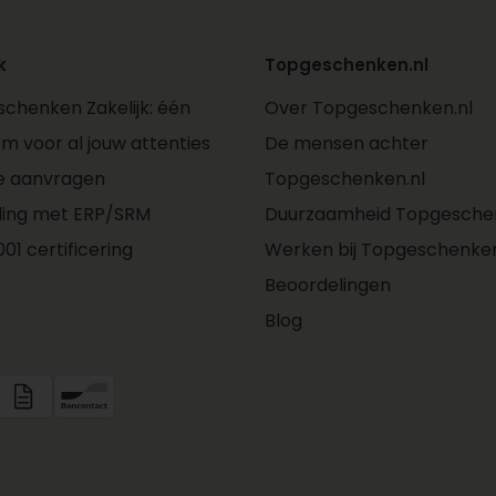
k
Topgeschenken.nl
chenken Zakelijk: één
Over Topgeschenken.nl
rm voor al jouw attenties
De mensen achter
e aanvragen
Topgeschenken.nl
ling met ERP/SRM
Duurzaamheid Topgeschen
01 certificering
Werken bij Topgeschenken
Beoordelingen
Blog