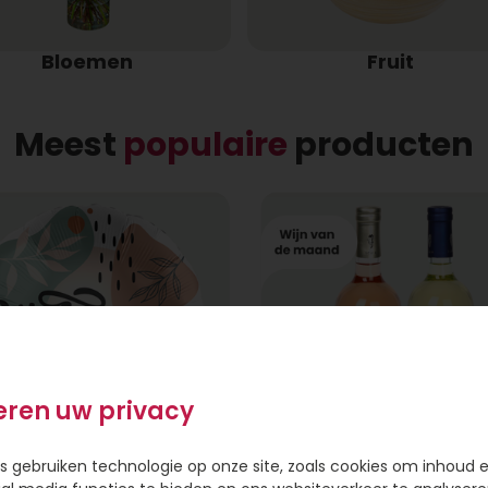
Bloemen
Fruit
Meest
populaire
producten
eren uw privacy
s gebruiken technologie op onze site, zoals cookies om inhoud 