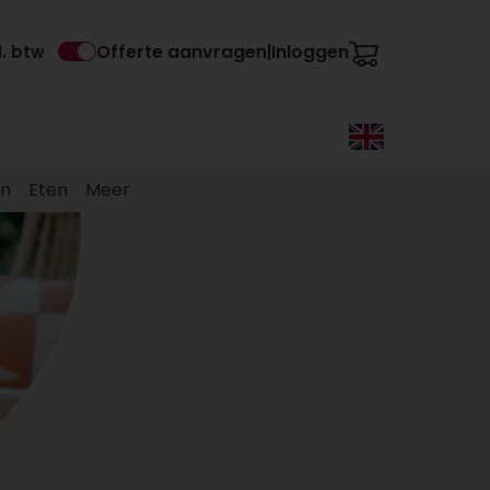
Offerte aanvragen
Inloggen
l. btw
|
en
Eten
Meer