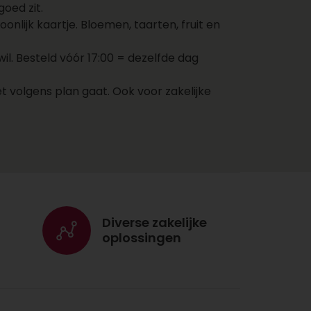
oed zit.
adres van de ontvanger in
nlijk kaartje. Bloemen, taarten, fruit en
en kies een bezorgdatum.
Jouw cadeau wordt nu
. Besteld vóór 17:00 = dezelfde dag
direct naar de ontvanger
gestuurd op jouw
t volgens plan gaat. Ook voor zakelijke
aangegeven dag. Voeg nog
een kaartje toe met een
persoonlijke boodschap
zodat de ontvanger weet
dat het cadeau van jou
komt!
Voordelen cadeaus
Diverse zakelijke
versturen via
oplossingen
Topgeschenken.nl
Met één account bestel
je cadeaus, bloemen,