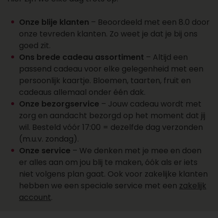
een account aan
Wil je over een week of later een cadeau laten
Onze blije klanten
– Beoordeeld met een 8.0 door
bezorgen? Dat kan. Zo plan je cadeaus vooruit
onze tevreden klanten. Zo weet je dat je bij ons
en vergeet je ze niet. Kies de juiste datum bij je
goed zit.
bestelling en wij regelen de rest. Wil je een groot
Ons brede cadeau assortiment
– Altijd een
aantal cadeaus laten bezorgen? Onze sales
passend cadeau voor elke gelegenheid met een
afdeling staat klaar voor al je cadeaus, offertes,
persoonlijk kaartje. Bloemen, taarten, fruit en
personalisaties en account aanvragen. Maak
cadeaus allemaal onder één dak.
een account aan, vraag online een offerte aan of
Onze bezorgservice
– Jouw cadeau wordt met
neem contact op met ons salesteam voor
zorg en aandacht bezorgd op het moment dat jij
vragen over het bezorgen van een cadeau.
wil. Besteld vóór 17:00 = dezelfde dag verzonden
Bereik ons op 088 - 110 80 88 of via
(m.u.v. zondag).
sales@topgeschenken.nl
.
Onze service
– We denken met je mee en doen
er alles aan om jou blij te maken, óók als er iets
niet volgens plan gaat. Ook voor zakelijke klanten
hebben we een speciale service met een
zakelijk
account
.