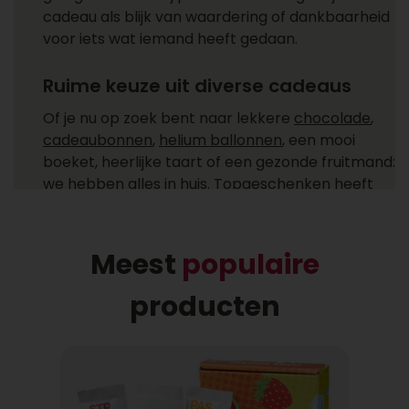
cadeau als blijk van waardering of dankbaarheid
voor iets wat iemand heeft gedaan.
Ruime keuze uit diverse cadeaus
Of je nu op zoek bent naar lekkere
chocolade
,
cadeaubonnen
,
helium ballonnen
, een mooi
boeket, heerlijke taart of een gezonde fruitmand:
we hebben alles in huis. Topgeschenken heeft
cadeaus voor ieder moment! Ga je een cadeau
versturen zoals een feestelijke champagne fles,
heerlijke chocolade of combineer je het allebei
Meest
populaire
met een helium ballon uit ons ruime
assortiment?
producten
Gemakkelijk cadeaus bezorgen
Bij wie laat jij een cadeau bezorgen? Een cadeau
bezorgen bij één of meer ontvangers is niet