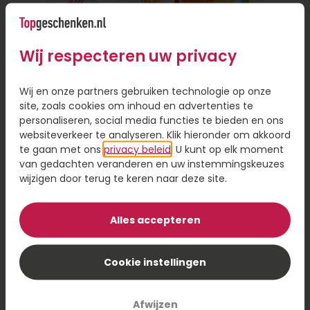
alleen gemakkelijk, want je hoeft de deur niet uit,
maar het bespaart je ook veel tijd. Je hoeft geen
fysieke winkel te bezoeken of een reisafstand af
Wij respecteren uw privacy
te leggen als de persoon ver weg woont.
Persoonlijke touch toevoegen aan
Wij en onze partners gebruiken technologie op onze
site, zoals cookies om inhoud en advertenties te
cadeau
personaliseren, social media functies te bieden en ons
websiteverkeer te analyseren. Klik hieronder om akkoord
Online een cadeautje versturen is handig, omdat
te gaan met ons
privacy beleid
. U kunt op elk moment
je de keuze hebt uit een ruim assortiment en je
van gedachten veranderen en uw instemmingskeuzes
hoeft niet gehaast een beslissing te nemen. Even
wijzigen door terug te keren naar deze site.
scrollen door het assortiment en een cadeau
Brievenbus Zomercadeau
sturen op het moment dat voor jou uitkomt. Wil
je een cadeau bezorgen, maar wel iets
Alles accepteren
persoonlijks toevoegen? Laat je cadeau dan
8,95
personaliseren met een foto of naam op je
Cookie instellingen
Bestel
cadeau. Dit geeft een persoonlijk tintje en maakt
je cadeau nog specialer.
Afwijzen