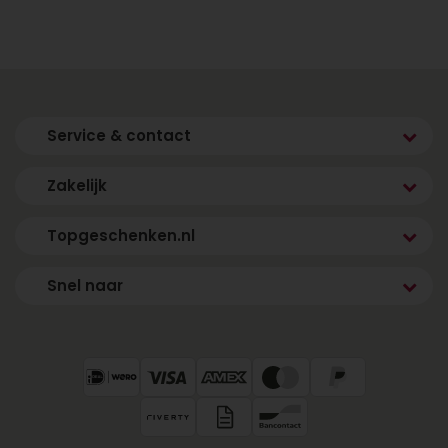
Topgeschenken.nl is al jaren dé specialist in het
bezorgen van verrassende cadeaus. Onze
voordelen:
Snelle levering door heel Nederland
Service & contact
Ruim assortiment heliumballonnen en
cadeaucombinaties
Zakelijk
Eenvoudig online bestellen
Maatwerk en zakelijke bestellingen mogelijk
Topgeschenken.nl
Voeg een persoonlijk kaartje toe voor een
persoonlijke touch
Snel naar
Of je nu kiest voor een enkele ballon of een
complete feestbox: bij ons regel je alles online,
veilig en snel.
Bestel vandaag nog jouw
heliumballon