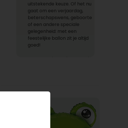
uitstekende keuze. Of het nu
gaat om een verjaardag,
beterschapswens, geboorte
of een andere speciale
gelegenheid: met een
feestelijke ballon zit je altijd
goed!
Ons assortiment bestaat uit
zorgvuldig geselecteerde
heliumballonnen,
verkrijgbaar als los product
of als onderdeel van een
compleet cadeaupakket.
Bijvoorbeeld een luxe doos
met drie ballonnen in
bijpassende kleuren, of
gecombineerd met een
extra presentje zoals