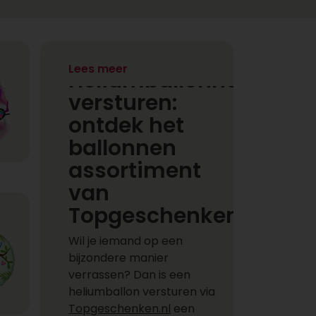
Lees meer
Heliumballonnen
versturen:
ontdek het
ballonnen
assortiment
van
Topgeschenken.nl
Wil je iemand op een
bijzondere manier
verrassen? Dan is een
heliumballon versturen via
Topgeschenken.nl
een