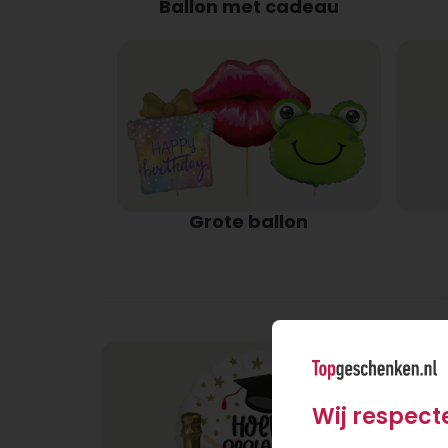
Ballon met cadeau
Grote ballon
Wij respect