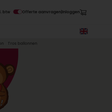
Offerte aanvragen
Inloggen
l. btw
|
on
Tros ballonnen