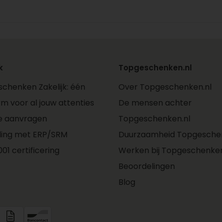
k
Topgeschenken.nl
chenken Zakelijk: één
Over Topgeschenken.nl
rm voor al jouw attenties
De mensen achter
e aanvragen
Topgeschenken.nl
ling met ERP/SRM
Duurzaamheid Topgeschen
01 certificering
Werken bij Topgeschenken
Beoordelingen
Blog