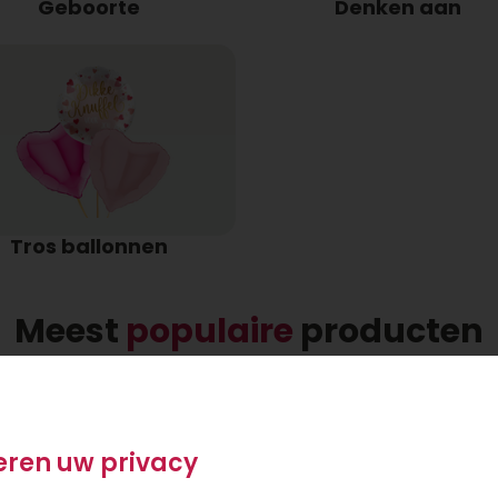
Geboorte
Denken aan
Tros ballonnen
Meest
populaire
producten
eren uw privacy