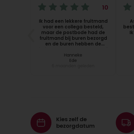
10
10
met vers
Ik had een lekkere fruitmand
A
kunt
voor een collega besteld,
best
 zelf het
maar de postbode had de
I
. Dat zou
fruitmand bij buren bezorgd
ijn.
en de buren hebben de
fruitmand pas na 5 dagen bij
eren
mijn collega gebracht, dus
Hanneke
Ede
dat melde ik bij
eden
6 maanden geleden
Topgeschenken, want dit
vond ik niet leuk en zij
hebben meteen de volgende
dag een nieuwe fruitmand
bij mijn collega laten
bezorgen. Zeer netjes
opgelost!!
Kies zelf de
bezorgdatum