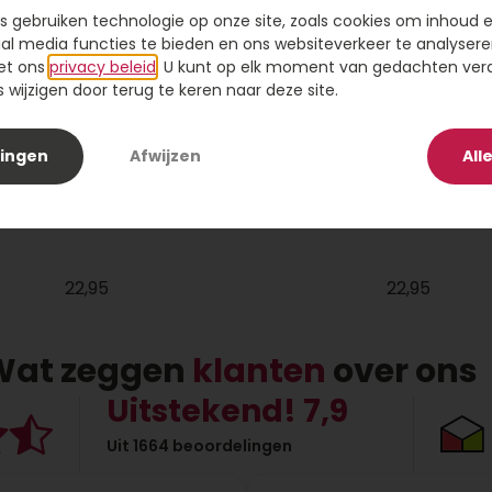
s gebruiken technologie op onze site, zoals cookies om inhoud 
ial media functies te bieden en ons websiteverkeer te analysere
et ons
privacy beleid
. U kunt op elk moment van gedachten ve
wijzigen door terug te keren naar deze site.
lingen
Afwijzen
All
ikke knuffel met beer
Tros Gefeliciteerd 50 
22,95
22,95
Wat zeggen
klanten
over ons
Uitstekend! 7,9
Uit 1664 beoordelingen