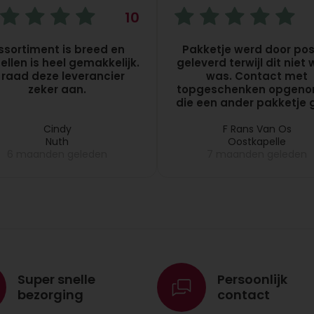
10
ssortiment is breed en
Pakketje werd door pos
ellen is heel gemakkelijk.
geleverd terwijl dit niet
k raad deze leverancier
was. Contact met
zeker aan.
topgeschenken opgen
die een ander pakketje g
daarna opstuurde. Kla
Cindy
F Rans Van Os
Nuth
Oostkapelle
6 maanden geleden
7 maanden geleden
Super snelle
Persoonlijk
bezorging
contact