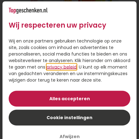
alleen gemakkelijk, want je hoeft de deur niet uit,
maar het bespaart je ook veel tijd. Je hoeft geen
fysieke winkel te bezoeken of een reisafstand af
Wij respecteren uw privacy
te leggen als de persoon ver weg woont.
Persoonlijke touch toevoegen aan
Wij en onze partners gebruiken technologie op onze
site, zoals cookies om inhoud en advertenties te
cadeau
personaliseren, social media functies te bieden en ons
websiteverkeer te analyseren. Klik hieronder om akkoord
Online een cadeautje versturen is handig, omdat
te gaan met ons
privacy beleid
. U kunt op elk moment
je de keuze hebt uit een ruim assortiment en je
van gedachten veranderen en uw instemmingskeuzes
hoeft niet gehaast een beslissing te nemen. Even
wijzigen door terug te keren naar deze site.
scrollen door het assortiment en een cadeau
Brievenbus Zomercadeau
sturen op het moment dat voor jou uitkomt. Wil
je een cadeau bezorgen, maar wel iets
Alles accepteren
persoonlijks toevoegen? Laat je cadeau dan
8,95
personaliseren met een foto of naam op je
Cookie instellingen
Bestel
cadeau. Dit geeft een persoonlijk tintje en maakt
je cadeau nog specialer.
Afwijzen