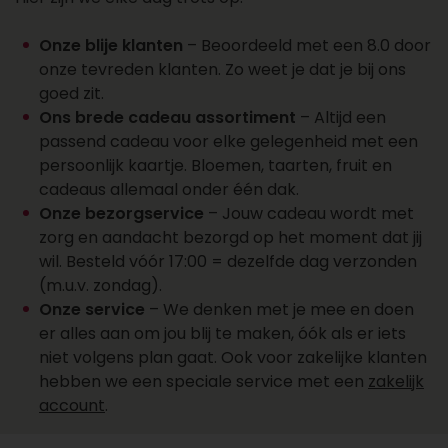
een account aan
Wil je over een week of later een cadeau laten
Onze blije klanten
– Beoordeeld met een 8.0 door
bezorgen? Dat kan. Zo plan je cadeaus vooruit
onze tevreden klanten. Zo weet je dat je bij ons
en vergeet je ze niet. Kies de juiste datum bij je
goed zit.
bestelling en wij regelen de rest. Wil je een groot
Ons brede cadeau assortiment
– Altijd een
aantal cadeaus laten bezorgen? Onze sales
passend cadeau voor elke gelegenheid met een
afdeling staat klaar voor al je cadeaus, offertes,
persoonlijk kaartje. Bloemen, taarten, fruit en
personalisaties en account aanvragen. Maak
cadeaus allemaal onder één dak.
een account aan, vraag online een offerte aan of
Onze bezorgservice
– Jouw cadeau wordt met
neem contact op met ons salesteam voor
zorg en aandacht bezorgd op het moment dat jij
vragen over het bezorgen van een cadeau.
wil. Besteld vóór 17:00 = dezelfde dag verzonden
Bereik ons op 088 - 110 80 88 of via
(m.u.v. zondag).
sales@topgeschenken.nl
.
Onze service
– We denken met je mee en doen
er alles aan om jou blij te maken, óók als er iets
niet volgens plan gaat. Ook voor zakelijke klanten
hebben we een speciale service met een
zakelijk
account
.