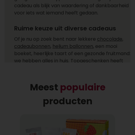
cadeau als blijk van waardering of dankbaarheid
voor iets wat iemand heeft gedaan.
Ruime keuze uit diverse cadeaus
Of je nu op zoek bent naar lekkere
chocolade
,
cadeaubonnen
,
helium ballonnen
, een mooi
boeket, heerlijke taart of een gezonde fruitmand:
we hebben alles in huis. Topgeschenken heeft
cadeaus voor ieder moment! Ga je een cadeau
versturen zoals een feestelijke champagne fles,
heerlijke chocolade of combineer je het allebei
Meest
populaire
met een helium ballon uit ons ruime
assortiment?
producten
Gemakkelijk cadeaus bezorgen
Bij wie laat jij een cadeau bezorgen? Een cadeau
bezorgen bij één of meer ontvangers is niet