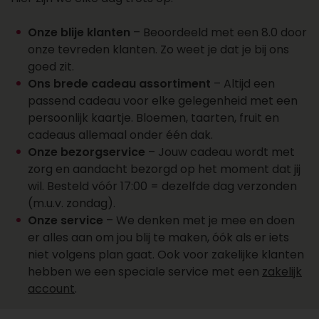
een account aan
Wil je over een week of later een cadeau laten
Onze blije klanten
– Beoordeeld met een 8.0 door
bezorgen? Dat kan. Zo plan je cadeaus vooruit
onze tevreden klanten. Zo weet je dat je bij ons
en vergeet je ze niet. Kies de juiste datum bij je
goed zit.
bestelling en wij regelen de rest. Wil je een groot
Ons brede cadeau assortiment
– Altijd een
aantal cadeaus laten bezorgen? Onze sales
passend cadeau voor elke gelegenheid met een
afdeling staat klaar voor al je cadeaus, offertes,
persoonlijk kaartje. Bloemen, taarten, fruit en
personalisaties en account aanvragen. Maak
cadeaus allemaal onder één dak.
een account aan, vraag online een offerte aan of
Onze bezorgservice
– Jouw cadeau wordt met
neem contact op met ons salesteam voor
zorg en aandacht bezorgd op het moment dat jij
vragen over het bezorgen van een cadeau.
wil. Besteld vóór 17:00 = dezelfde dag verzonden
Bereik ons op 088 - 110 80 88 of via
(m.u.v. zondag).
sales@topgeschenken.nl
.
Onze service
– We denken met je mee en doen
er alles aan om jou blij te maken, óók als er iets
niet volgens plan gaat. Ook voor zakelijke klanten
hebben we een speciale service met een
zakelijk
account
.