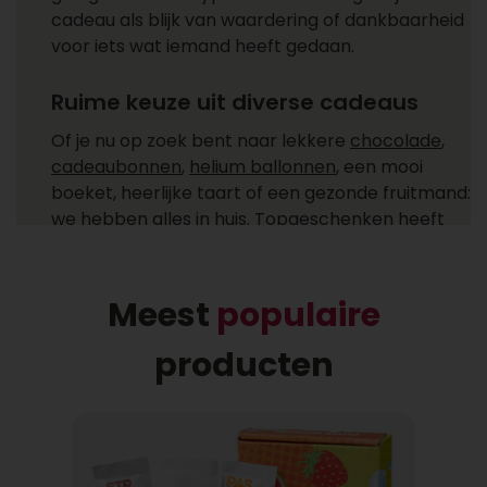
cadeau als blijk van waardering of dankbaarheid
voor iets wat iemand heeft gedaan.
Ruime keuze uit diverse cadeaus
Of je nu op zoek bent naar lekkere
chocolade
,
cadeaubonnen
,
helium ballonnen
, een mooi
boeket, heerlijke taart of een gezonde fruitmand:
we hebben alles in huis. Topgeschenken heeft
cadeaus voor ieder moment! Ga je een cadeau
versturen zoals een feestelijke champagne fles,
heerlijke chocolade of combineer je het allebei
Meest
populaire
met een helium ballon uit ons ruime
assortiment?
producten
Gemakkelijk cadeaus bezorgen
Bij wie laat jij een cadeau bezorgen? Een cadeau
bezorgen bij één of meer ontvangers is niet