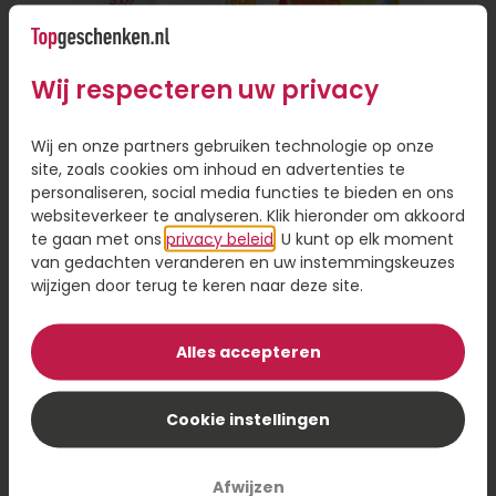
alleen gemakkelijk, want je hoeft de deur niet uit,
maar het bespaart je ook veel tijd. Je hoeft geen
fysieke winkel te bezoeken of een reisafstand af
Wij respecteren uw privacy
te leggen als de persoon ver weg woont.
Persoonlijke touch toevoegen aan
Wij en onze partners gebruiken technologie op onze
site, zoals cookies om inhoud en advertenties te
cadeau
personaliseren, social media functies te bieden en ons
websiteverkeer te analyseren. Klik hieronder om akkoord
Online een cadeautje versturen is handig, omdat
te gaan met ons
privacy beleid
. U kunt op elk moment
je de keuze hebt uit een ruim assortiment en je
van gedachten veranderen en uw instemmingskeuzes
hoeft niet gehaast een beslissing te nemen. Even
wijzigen door terug te keren naar deze site.
scrollen door het assortiment en een cadeau
Brievenbus Zomercadeau
sturen op het moment dat voor jou uitkomt. Wil
je een cadeau bezorgen, maar wel iets
Alles accepteren
persoonlijks toevoegen? Laat je cadeau dan
8,95
personaliseren met een foto of naam op je
Cookie instellingen
Bestel
cadeau. Dit geeft een persoonlijk tintje en maakt
je cadeau nog specialer.
Afwijzen