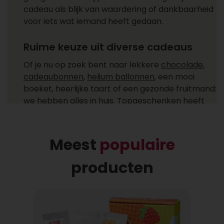
cadeau als blijk van waardering of dankbaarheid
voor iets wat iemand heeft gedaan.
Ruime keuze uit diverse cadeaus
Of je nu op zoek bent naar lekkere
chocolade
,
cadeaubonnen
,
helium ballonnen
, een mooi
boeket, heerlijke taart of een gezonde fruitmand:
we hebben alles in huis. Topgeschenken heeft
cadeaus voor ieder moment! Ga je een cadeau
versturen zoals een feestelijke champagne fles,
heerlijke chocolade of combineer je het allebei
Meest
populaire
met een helium ballon uit ons ruime
assortiment?
producten
Gemakkelijk cadeaus bezorgen
Bij wie laat jij een cadeau bezorgen? Een cadeau
bezorgen bij één of meer ontvangers is niet