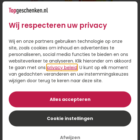
alleen gemakkelijk, want je hoeft de deur niet uit,
maar het bespaart je ook veel tijd. Je hoeft geen
fysieke winkel te bezoeken of een reisafstand af
Wij respecteren uw privacy
te leggen als de persoon ver weg woont.
Persoonlijke touch toevoegen aan
Wij en onze partners gebruiken technologie op onze
site, zoals cookies om inhoud en advertenties te
cadeau
personaliseren, social media functies te bieden en ons
websiteverkeer te analyseren. Klik hieronder om akkoord
Online een cadeautje versturen is handig, omdat
te gaan met ons
privacy beleid
. U kunt op elk moment
je de keuze hebt uit een ruim assortiment en je
van gedachten veranderen en uw instemmingskeuzes
hoeft niet gehaast een beslissing te nemen. Even
wijzigen door terug te keren naar deze site.
scrollen door het assortiment en een cadeau
Brievenbus Zomercadeau
sturen op het moment dat voor jou uitkomt. Wil
je een cadeau bezorgen, maar wel iets
Alles accepteren
persoonlijks toevoegen? Laat je cadeau dan
8,95
personaliseren met een foto of naam op je
Cookie instellingen
Bestel
cadeau. Dit geeft een persoonlijk tintje en maakt
je cadeau nog specialer.
Afwijzen