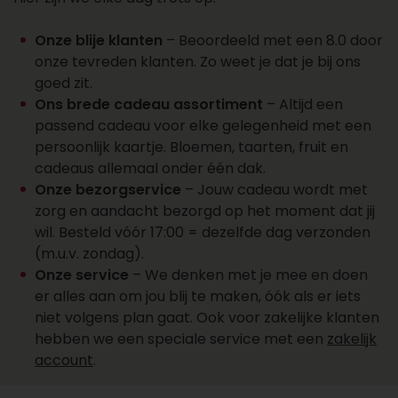
een account aan
Wil je over een week of later een cadeau laten
Onze blije klanten
– Beoordeeld met een 8.0 door
bezorgen? Dat kan. Zo plan je cadeaus vooruit
onze tevreden klanten. Zo weet je dat je bij ons
en vergeet je ze niet. Kies de juiste datum bij je
goed zit.
bestelling en wij regelen de rest. Wil je een groot
Ons brede cadeau assortiment
– Altijd een
aantal cadeaus laten bezorgen? Onze sales
passend cadeau voor elke gelegenheid met een
afdeling staat klaar voor al je cadeaus, offertes,
persoonlijk kaartje. Bloemen, taarten, fruit en
personalisaties en account aanvragen. Maak
cadeaus allemaal onder één dak.
een account aan, vraag online een offerte aan of
Onze bezorgservice
– Jouw cadeau wordt met
neem contact op met ons salesteam voor
zorg en aandacht bezorgd op het moment dat jij
vragen over het bezorgen van een cadeau.
wil. Besteld vóór 17:00 = dezelfde dag verzonden
Bereik ons op 088 - 110 80 88 of via
(m.u.v. zondag).
sales@topgeschenken.nl
.
Onze service
– We denken met je mee en doen
er alles aan om jou blij te maken, óók als er iets
niet volgens plan gaat. Ook voor zakelijke klanten
hebben we een speciale service met een
zakelijk
account
.