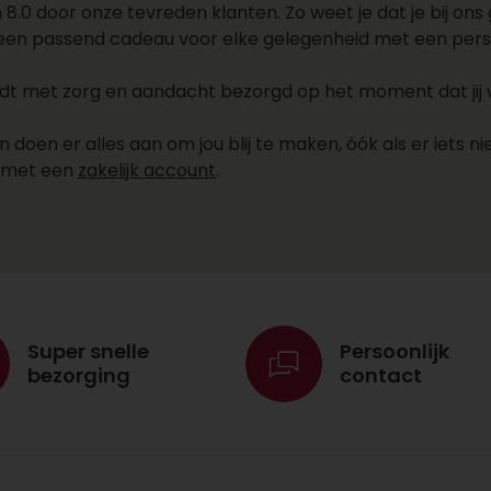
.0 door onze tevreden klanten. Zo weet je dat je bij ons g
 een passend cadeau voor elke gelegenheid met een persoo
 met zorg en aandacht bezorgd op het moment dat jij wil
oen er alles aan om jou blij te maken, óók als er iets nie
e met een
zakelijk account
.
Super snelle
Persoonlijk
bezorging
contact