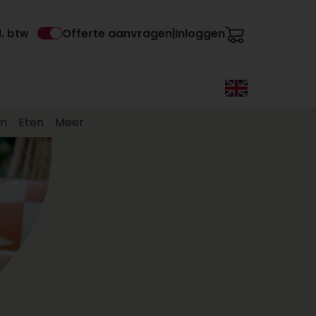
Offerte aanvragen
Inloggen
l. btw
|
en
Eten
Meer