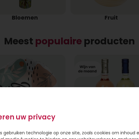
Bloemen
Fruit
Meest
populaire
producten
eren uw privacy
s gebruiken technologie op onze site, zoals cookies om inhoud 