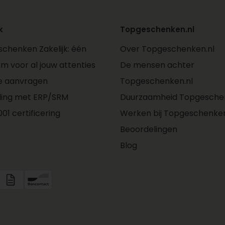
k
Topgeschenken.nl
chenken Zakelijk: één
Over Topgeschenken.nl
rm voor al jouw attenties
De mensen achter
e aanvragen
Topgeschenken.nl
ling met ERP/SRM
Duurzaamheid Topgeschen
01 certificering
Werken bij Topgeschenken
Beoordelingen
Blog