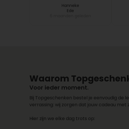
fruitmand pas na 5 dagen bij
eren
mijn collega gebracht, dus
Hanneke
Ede
dat melde ik bij
eden
6 maanden geleden
Topgeschenken, want dit
vond ik niet leuk en zij
hebben meteen de volgende
dag een nieuwe fruitmand
bij mijn collega laten
bezorgen. Zeer netjes
opgelost!!
Waarom Topgeschenk
Voor ieder moment.
Bij Topgeschenken bestel je eenvoudig de le
verrassing: wij zorgen dat jouw cadeau met 
Hier zijn we elke dag trots op: