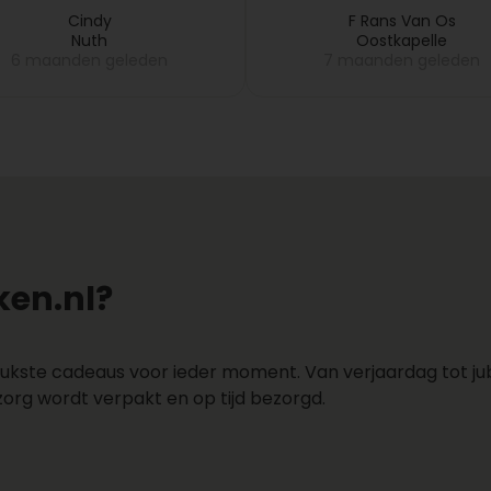
daarna opstuurde. Kla
Cindy
F Rans Van Os
Nuth
Oostkapelle
6 maanden geleden
7 maanden geleden
en.nl?
ukste cadeaus voor ieder moment. Van verjaardag tot jubi
zorg wordt verpakt en op tijd bezorgd.