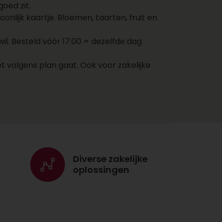
oed zit.
adres van de ontvanger in
nlijk kaartje. Bloemen, taarten, fruit en
en kies een bezorgdatum.
Jouw cadeau wordt nu
. Besteld vóór 17:00 = dezelfde dag
direct naar de ontvanger
gestuurd op jouw
t volgens plan gaat. Ook voor zakelijke
aangegeven dag. Voeg nog
een kaartje toe met een
persoonlijke boodschap
zodat de ontvanger weet
dat het cadeau van jou
komt!
Voordelen cadeaus
Diverse zakelijke
versturen via
oplossingen
Topgeschenken.nl
Met één account bestel
je cadeaus, bloemen,