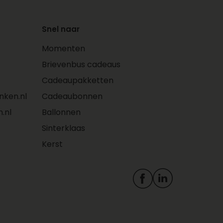
taarten en fruit
Je hebt inzicht in eerdere
bestellingen in jouw
Snel naar
account
Momenten
Personaliseer je cadeau
met foto’s, kaartjes en
Brievenbus cadeaus
logo’s
Cadeaupakketten
Adressen worden
ken.nl
Cadeaubonnen
automatisch opgeslagen
in jouw persoonlijke
.nl
Ballonnen
adresboek. Zo plaats je
Sinterklaas
makkelijk een
Kerst
herhaalbestelling
Bestel je zakelijk? Dan
profiteer je ook van deze
voordelen met een Zakelijk
account: