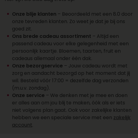
een account aan
Wil je over een week of later een cadeau laten
Onze blije klanten
– Beoordeeld met een 8.0 door
bezorgen? Dat kan. Zo plan je cadeaus vooruit
onze tevreden klanten. Zo weet je dat je bij ons
en vergeet je ze niet. Kies de juiste datum bij je
goed zit.
bestelling en wij regelen de rest. Wil je een groot
Ons brede cadeau assortiment
– Altijd een
aantal cadeaus laten bezorgen? Onze sales
passend cadeau voor elke gelegenheid met een
afdeling staat klaar voor al je cadeaus, offertes,
persoonlijk kaartje. Bloemen, taarten, fruit en
personalisaties en account aanvragen. Maak
cadeaus allemaal onder één dak.
een account aan, vraag online een offerte aan of
Onze bezorgservice
– Jouw cadeau wordt met
neem contact op met ons salesteam voor
zorg en aandacht bezorgd op het moment dat jij
vragen over het bezorgen van een cadeau.
wil. Besteld vóór 17:00 = dezelfde dag verzonden
Bereik ons op 088 - 110 80 88 of via
(m.u.v. zondag).
sales@topgeschenken.nl
.
Onze service
– We denken met je mee en doen
er alles aan om jou blij te maken, óók als er iets
niet volgens plan gaat. Ook voor zakelijke klanten
hebben we een speciale service met een
zakelijk
account
.