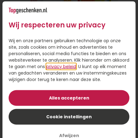
alleen gemakkelijk, want je hoeft de deur niet uit,
maar het bespaart je ook veel tijd. Je hoeft geen
fysieke winkel te bezoeken of een reisafstand af
Wij respecteren uw privacy
te leggen als de persoon ver weg woont.
Persoonlijke touch toevoegen aan
Wij en onze partners gebruiken technologie op onze
site, zoals cookies om inhoud en advertenties te
cadeau
personaliseren, social media functies te bieden en ons
websiteverkeer te analyseren. Klik hieronder om akkoord
Online een cadeautje versturen is handig, omdat
te gaan met ons
privacy beleid
. U kunt op elk moment
je de keuze hebt uit een ruim assortiment en je
van gedachten veranderen en uw instemmingskeuzes
hoeft niet gehaast een beslissing te nemen. Even
wijzigen door terug te keren naar deze site.
scrollen door het assortiment en een cadeau
Brievenbus Zomercadeau
sturen op het moment dat voor jou uitkomt. Wil
je een cadeau bezorgen, maar wel iets
Alles accepteren
persoonlijks toevoegen? Laat je cadeau dan
8,95
personaliseren met een foto of naam op je
Cookie instellingen
Bestel
cadeau. Dit geeft een persoonlijk tintje en maakt
je cadeau nog specialer.
Afwijzen