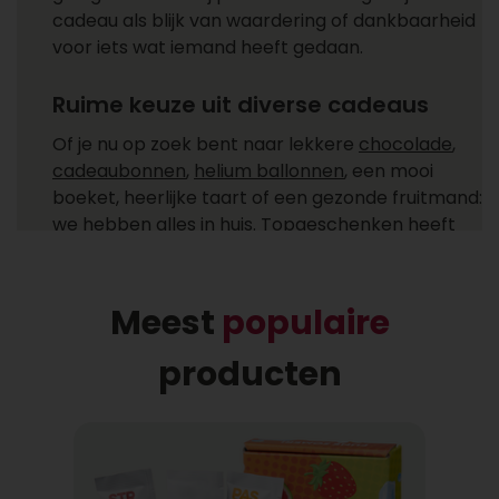
cadeau als blijk van waardering of dankbaarheid
voor iets wat iemand heeft gedaan.
Ruime keuze uit diverse cadeaus
Of je nu op zoek bent naar lekkere
chocolade
,
cadeaubonnen
,
helium ballonnen
, een mooi
boeket, heerlijke taart of een gezonde fruitmand:
we hebben alles in huis. Topgeschenken heeft
cadeaus voor ieder moment! Ga je een cadeau
versturen zoals een feestelijke champagne fles,
heerlijke chocolade of combineer je het allebei
Meest
populaire
met een helium ballon uit ons ruime
assortiment?
producten
Gemakkelijk cadeaus bezorgen
Bij wie laat jij een cadeau bezorgen? Een cadeau
bezorgen bij één of meer ontvangers is niet