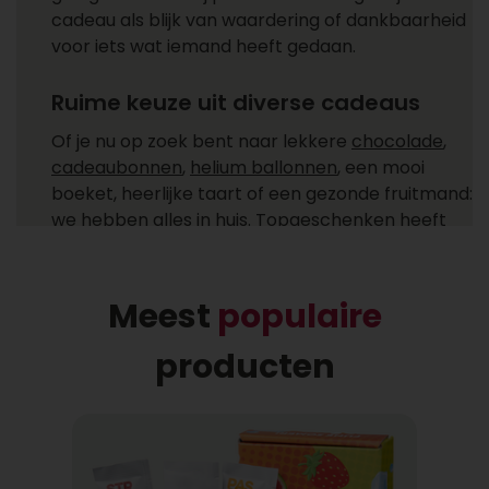
cadeau als blijk van waardering of dankbaarheid
voor iets wat iemand heeft gedaan.
Ruime keuze uit diverse cadeaus
Of je nu op zoek bent naar lekkere
chocolade
,
cadeaubonnen
,
helium ballonnen
, een mooi
boeket, heerlijke taart of een gezonde fruitmand:
we hebben alles in huis. Topgeschenken heeft
cadeaus voor ieder moment! Ga je een cadeau
versturen zoals een feestelijke champagne fles,
heerlijke chocolade of combineer je het allebei
Meest
populaire
met een helium ballon uit ons ruime
assortiment?
producten
Gemakkelijk cadeaus bezorgen
Bij wie laat jij een cadeau bezorgen? Een cadeau
bezorgen bij één of meer ontvangers is niet