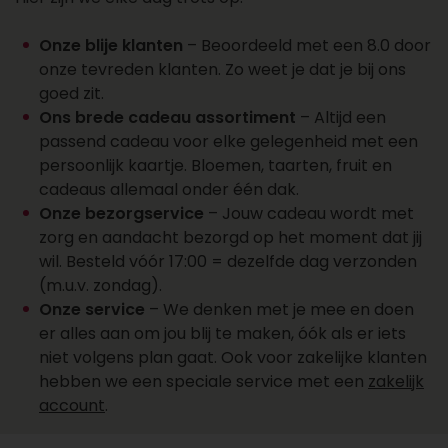
een account aan
Wil je over een week of later een cadeau laten
Onze blije klanten
– Beoordeeld met een 8.0 door
bezorgen? Dat kan. Zo plan je cadeaus vooruit
onze tevreden klanten. Zo weet je dat je bij ons
en vergeet je ze niet. Kies de juiste datum bij je
goed zit.
bestelling en wij regelen de rest. Wil je een groot
Ons brede cadeau assortiment
– Altijd een
aantal cadeaus laten bezorgen? Onze sales
passend cadeau voor elke gelegenheid met een
afdeling staat klaar voor al je cadeaus, offertes,
persoonlijk kaartje. Bloemen, taarten, fruit en
personalisaties en account aanvragen. Maak
cadeaus allemaal onder één dak.
een account aan, vraag online een offerte aan of
Onze bezorgservice
– Jouw cadeau wordt met
neem contact op met ons salesteam voor
zorg en aandacht bezorgd op het moment dat jij
vragen over het bezorgen van een cadeau.
wil. Besteld vóór 17:00 = dezelfde dag verzonden
Bereik ons op 088 - 110 80 88 of via
(m.u.v. zondag).
sales@topgeschenken.nl
.
Onze service
– We denken met je mee en doen
er alles aan om jou blij te maken, óók als er iets
niet volgens plan gaat. Ook voor zakelijke klanten
hebben we een speciale service met een
zakelijk
account
.