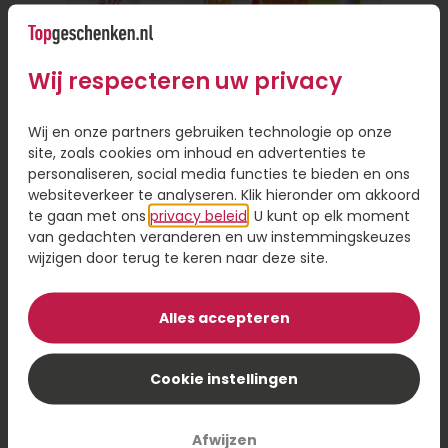
alleen gemakkelijk, want je hoeft de deur niet uit,
maar het bespaart je ook veel tijd. Je hoeft geen
fysieke winkel te bezoeken of een reisafstand af
Wij respecteren uw privacy
te leggen als de persoon ver weg woont.
Persoonlijke touch toevoegen aan
Wij en onze partners gebruiken technologie op onze
site, zoals cookies om inhoud en advertenties te
cadeau
personaliseren, social media functies te bieden en ons
websiteverkeer te analyseren. Klik hieronder om akkoord
Online een cadeautje versturen is handig, omdat
te gaan met ons
privacy beleid
. U kunt op elk moment
je de keuze hebt uit een ruim assortiment en je
van gedachten veranderen en uw instemmingskeuzes
hoeft niet gehaast een beslissing te nemen. Even
wijzigen door terug te keren naar deze site.
scrollen door het assortiment en een cadeau
Brievenbus Zomercadeau
sturen op het moment dat voor jou uitkomt. Wil
je een cadeau bezorgen, maar wel iets
Alles accepteren
persoonlijks toevoegen? Laat je cadeau dan
8,95
personaliseren met een foto of naam op je
Cookie instellingen
Bestel
cadeau. Dit geeft een persoonlijk tintje en maakt
je cadeau nog specialer.
Afwijzen