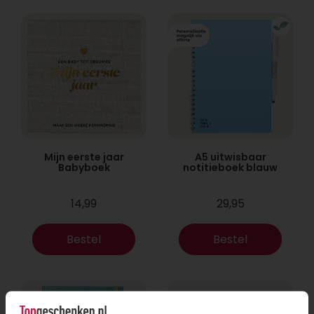
Mijn eerste jaar
A5 uitwisbaar
Babyboek
notitieboek blauw
14,99
29,95
Bestel
Bestel