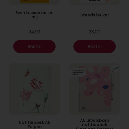
Even tussen mij en
Steeds leuker
mij
24,99
23,00
Bestel
Bestel
A5 uitwisbaar
Notitieboek A5
notitieboek
Tulpen
Flamingo Dessert