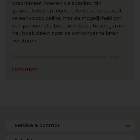
assortiment boeken die speciaal zijn
geselecteerd om cadeau te doen. Je bestelt
ze eenvoudig online, met de mogelijkheid om
een persoonlijke boodschap toe te voegen en
het boek direct naar de ontvanger te laten
versturen.
Populaire boeken als cadeau: van
romans tot waargebeurde
Lees meer
verhalen
Boeken worden vaak gekozen als cadeau
vanwege hun veelzijdigheid. Ze zijn beschikbaar
in allerlei genres en thema’s, waardoor je
eenvoudig iets kunt vinden dat past bij de
gelegenheid of de interesses van de
ontvanger. Of het nu gaat om een spannende
Service & contact
roman, een inspirerend verhaal of een
informatief boek: met een goed gekozen titel