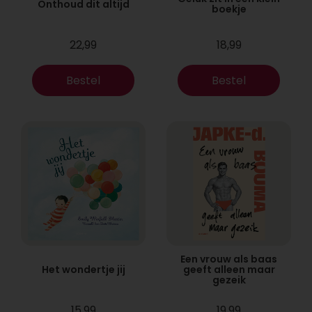
Onthoud dit altijd
boekje
22,99
18,99
Bestel
Bestel
Een vrouw als baas
Het wondertje jij
geeft alleen maar
gezeik
15,99
19,99