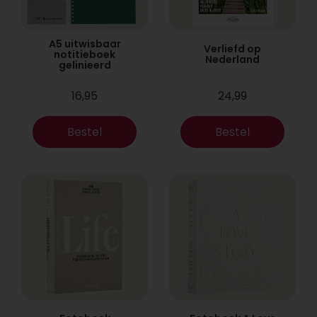
A5 uitwisbaar
Verliefd op
notitieboek
Nederland
gelinieerd
16,95
24,99
Bestel
Bestel