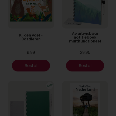
A5 uitwisbaar
Kijk en voel -
notitieboek
Bosdieren
multifunctioneel
8,99
29,95
Bestel
Bestel