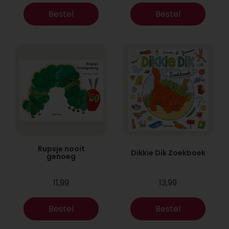
Bestel
Bestel
Rupsje nooit
Dikkie Dik Zoekboek
genoeg
11,99
13,99
Bestel
Bestel