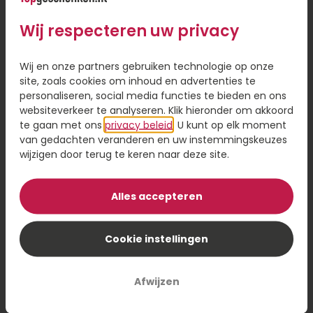
Wij respecteren uw privacy
Wij en onze partners gebruiken technologie op onze
site, zoals cookies om inhoud en advertenties te
personaliseren, social media functies te bieden en ons
Kijk en voel -
websiteverkeer te analyseren. Klik hieronder om akkoord
Notitieboek A5
Unicorns en
Escher
te gaan met ons
privacy beleid
. U kunt op elk moment
prinsessen
van gedachten veranderen en uw instemmingskeuzes
wijzigen door terug te keren naar deze site.
14,99
8,99
Bestel
Bestel
Alles accepteren
Cookie instellingen
Afwijzen