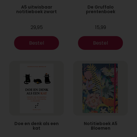
A5 uitwisbaar
De Gruffalo
notitieboek zwart
prentenboek
29,95
15,99
Bestel
Bestel
Doe en denk als een
Notitieboek A5
kat
Bloemen