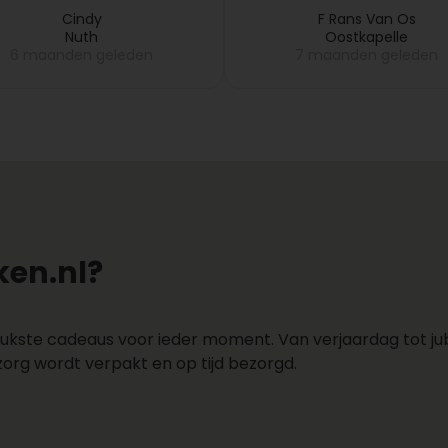
daarna opstuurde. Kla
Cindy
F Rans Van Os
Nuth
Oostkapelle
6 maanden geleden
7 maanden geleden
en.nl?
ukste cadeaus voor ieder moment. Van verjaardag tot jubi
zorg wordt verpakt en op tijd bezorgd.