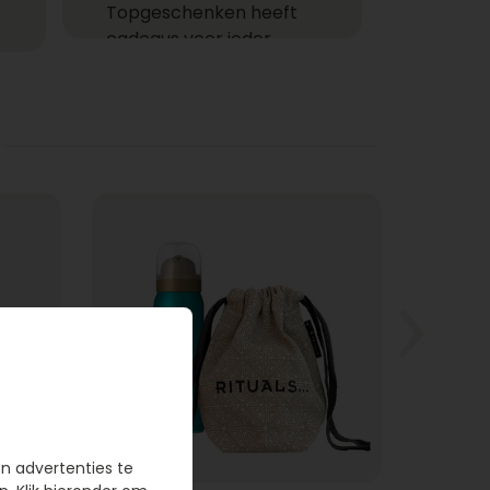
Topgeschenken heeft
cadeaus voor ieder
moment! Ga je een cadeau
versturen zoals een
feestelijke champagne fles,
heerlijke chocolade of
combineer je het allebei
met een helium ballon uit
ons ruime assortiment?
Gemakkelijk cadeaus
bezorgen
Bij wie laat jij een cadeau
bezorgen? Een cadeau
bezorgen bij één of meer
ontvangers is niet alleen
gemakkelijk, want je hoeft
en advertenties te
de deur niet uit, maar het