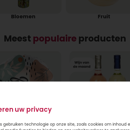
Bloemen
Fruit
Meest
populaire
producten
eren uw privacy
s gebruiken technologie op onze site, zoals cookies om inhoud 