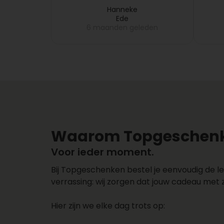
fruitmand pas na 5 dagen bij
eren
mijn collega gebracht, dus
Hanneke
Ede
dat melde ik bij
eden
6 maanden geleden
Topgeschenken, want dit
vond ik niet leuk en zij
hebben meteen de volgende
dag een nieuwe fruitmand
bij mijn collega laten
bezorgen. Zeer netjes
opgelost!!
Waarom Topgeschenk
Voor ieder moment.
Bij Topgeschenken bestel je eenvoudig de le
verrassing: wij zorgen dat jouw cadeau met 
Hier zijn we elke dag trots op: