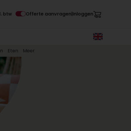
Offerte aanvragen
Inloggen
l. btw
|
en
Eten
Meer