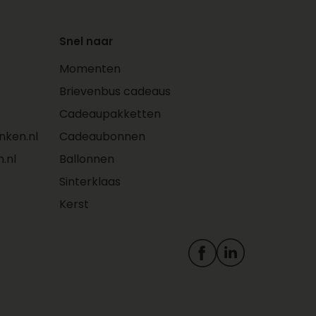
taarten en fruit
Je hebt inzicht in eerdere
bestellingen in jouw
Snel naar
account
Momenten
Personaliseer je cadeau
met foto’s, kaartjes en
Brievenbus cadeaus
logo’s
Cadeaupakketten
Adressen worden
ken.nl
Cadeaubonnen
automatisch opgeslagen
in jouw persoonlijke
.nl
Ballonnen
adresboek. Zo plaats je
Sinterklaas
makkelijk een
Kerst
herhaalbestelling
Bestel je zakelijk? Dan
profiteer je ook van deze
voordelen met een Zakelijk
account: