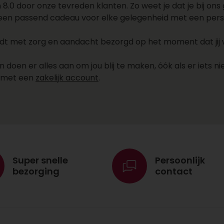
.0 door onze tevreden klanten. Zo weet je dat je bij ons g
 een passend cadeau voor elke gelegenheid met een persoo
 met zorg en aandacht bezorgd op het moment dat jij wil
oen er alles aan om jou blij te maken, óók als er iets nie
e met een
zakelijk account
.
Super snelle
Persoonlijk
bezorging
contact