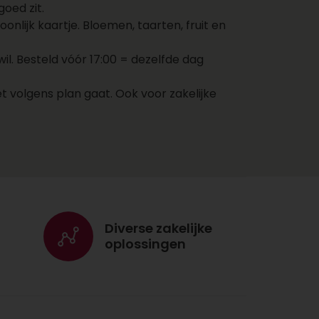
oed zit.
adres van de ontvanger in
nlijk kaartje. Bloemen, taarten, fruit en
en kies een bezorgdatum.
Jouw cadeau wordt nu
. Besteld vóór 17:00 = dezelfde dag
direct naar de ontvanger
gestuurd op jouw
t volgens plan gaat. Ook voor zakelijke
aangegeven dag. Voeg nog
een kaartje toe met een
persoonlijke boodschap
zodat de ontvanger weet
dat het cadeau van jou
komt!
Voordelen cadeaus
Diverse zakelijke
versturen via
oplossingen
Topgeschenken.nl
Met één account bestel
je cadeaus, bloemen,