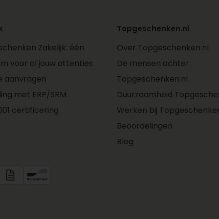
k
Topgeschenken.nl
chenken Zakelijk: één
Over Topgeschenken.nl
rm voor al jouw attenties
De mensen achter
e aanvragen
Topgeschenken.nl
ling met ERP/SRM
Duurzaamheid Topgeschen
01 certificering
Werken bij Topgeschenken
Beoordelingen
Blog