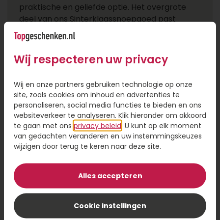
praktische en geliefde optie. Het overgrote
deel van ons Sinterklaassnoepgoed past
gemakkelijk door de brievenbus en is dus de
perfecte keuze voor een bezorging die geen
fysieke aanwezigheid vereist. Dit maakt het
Wij respecteren uw privacy
eenvoudig om al je medewerkers, ongeacht
hun locatie, te betrekken bij de feestelijke
Wij en onze partners gebruiken technologie op onze
viering. Topgeschenken.nl neemt de logistiek
site, zoals cookies om inhoud en advertenties te
graag voor je uit handen. Bestel je een grote
personaliseren, social media functies te bieden en ons
oplage voor meer dan 100 collega’s? Wij
websiteverkeer te analyseren. Klik hieronder om akkoord
helpen je om alle adressen te verwerken zodat
te gaan met ons
privacy beleid
. U kunt op elk moment
van gedachten veranderen en uw instemmingskeuzes
jij alleen maar om hoeft te kijken naar de leuke
wijzigen door terug te keren naar deze site.
reacties van je personeel!
Sinterklaas vieren op kantoor
Alles accepteren
Vier je het Sinterklaasfeest liever op kantoor?
Ook daarvoor biedt Topgeschenken.nl talloze
Cookie instellingen
mogelijkheden. Denk bijvoorbeeld aan luxe