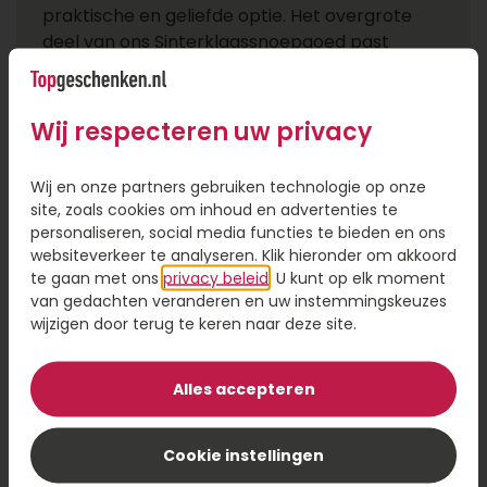
praktische en geliefde optie. Het overgrote
deel van ons Sinterklaassnoepgoed past
gemakkelijk door de brievenbus en is dus de
perfecte keuze voor een bezorging die geen
fysieke aanwezigheid vereist. Dit maakt het
Wij respecteren uw privacy
eenvoudig om al je medewerkers, ongeacht
hun locatie, te betrekken bij de feestelijke
Wij en onze partners gebruiken technologie op onze
viering. Topgeschenken.nl neemt de logistiek
site, zoals cookies om inhoud en advertenties te
graag voor je uit handen. Bestel je een grote
personaliseren, social media functies te bieden en ons
oplage voor meer dan 100 collega’s? Wij
websiteverkeer te analyseren. Klik hieronder om akkoord
helpen je om alle adressen te verwerken zodat
te gaan met ons
privacy beleid
. U kunt op elk moment
van gedachten veranderen en uw instemmingskeuzes
jij alleen maar om hoeft te kijken naar de leuke
wijzigen door terug te keren naar deze site.
reacties van je personeel!
Sinterklaas vieren op kantoor
Alles accepteren
Vier je het Sinterklaasfeest liever op kantoor?
Ook daarvoor biedt Topgeschenken.nl talloze
Cookie instellingen
mogelijkheden. Denk bijvoorbeeld aan luxe