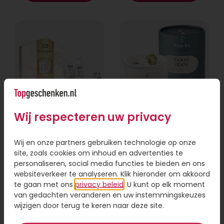
Wij respecteren uw privacy
Therme Wellness
Good vibes
Zen White Lotus
geurkaars
Wij en onze partners gebruiken technologie op onze
site, zoals cookies om inhoud en advertenties te
23,95
26,95
personaliseren, social media functies te bieden en ons
websiteverkeer te analyseren. Klik hieronder om akkoord
Bestel
Bestel
te gaan met ons
privacy beleid
. U kunt op elk moment
van gedachten veranderen en uw instemmingskeuzes
wijzigen door terug te keren naar deze site.