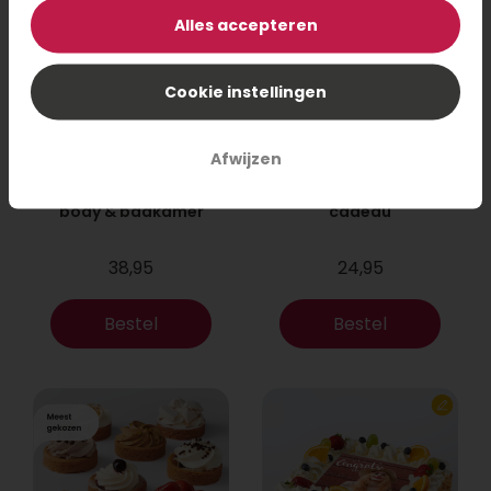
Alles accepteren
Cookie instellingen
Afwijzen
Marie-Stella-Maris
Luxe theeproeverij
body & badkamer
cadeau
38,95
24,95
Bestel
Bestel