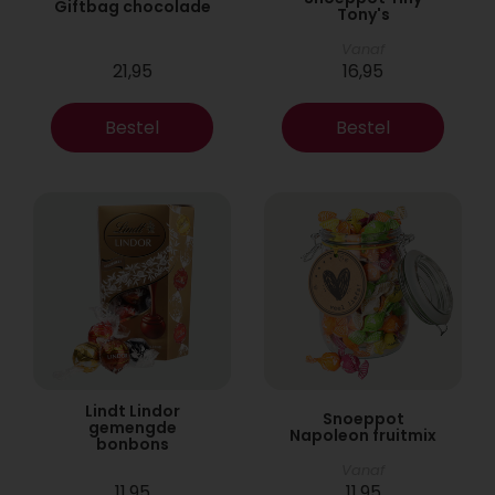
Giftbag chocolade
Tony's
Vanaf
21,95
16,95
Bestel
Bestel
Lindt Lindor
Snoeppot
gemengde
Napoleon fruitmix
bonbons
Vanaf
11,95
11,95