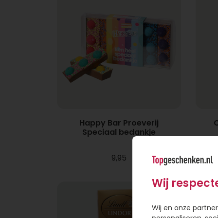
Happy Bar Proeverij
C
Speciaal bedankje
9,95
Wij respect
Wij en onze partner