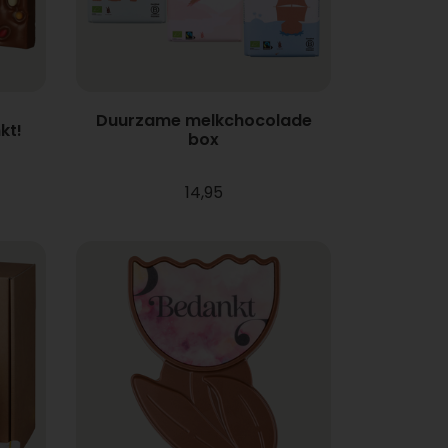
Duurzame melkchocolade
kt!
box
14,95