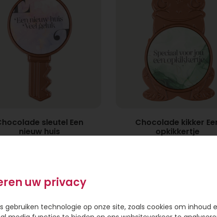
hocolade sleutel Een
Chocolade kikker Ee
nieuw huis
opkikkertje
11,95
11,95
eren uw privacy
s gebruiken technologie op onze site, zoals cookies om inhoud 