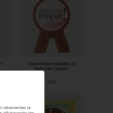
n
Chocolade medaille Jij
bent een topper
11,95
en advertenties te