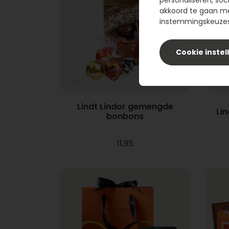
personaliseren, soc
akkoord te gaan m
instemmingskeuzes 
Cookie instel
Lindt Lindor gemengde
Lin
bonbons
11,95