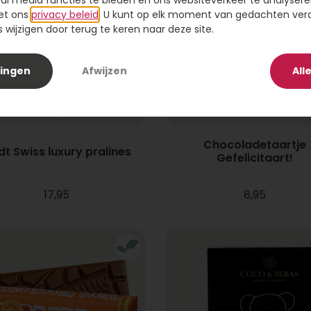
ial media functies te bieden en ons websiteverkeer te analysere
et ons
privacy beleid
. U kunt op elk moment van gedachten ve
wijzigen door terug te keren naar deze site.
lingen
Afwijzen
All
Chocoladetaartje
dt Swiss luxury pralines
Gefelicitaart!
17,95
8,95