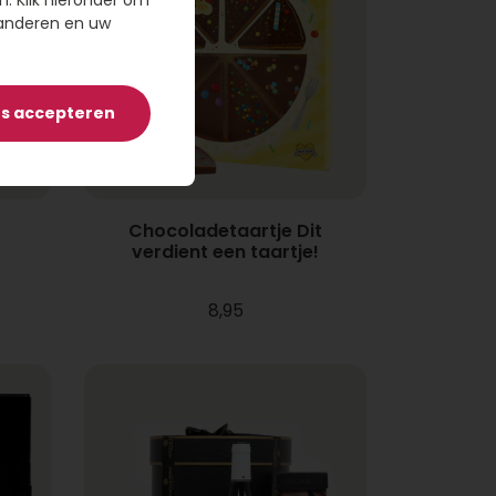
n. Klik hieronder om
randeren en uw
es accepteren
Chocoladetaartje Dit
verdient een taartje!
8,95