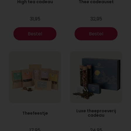
High tea cadeau
Thee cadeauset
31,95
32,95
Bestel
Bestel
Luxe theeproeverij
Theefeestje
cadeau
17,95
24,95