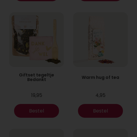
Giftset tegeltje
Warm hug of tea
Bedankt
19,95
4,95
Bestel
Bestel