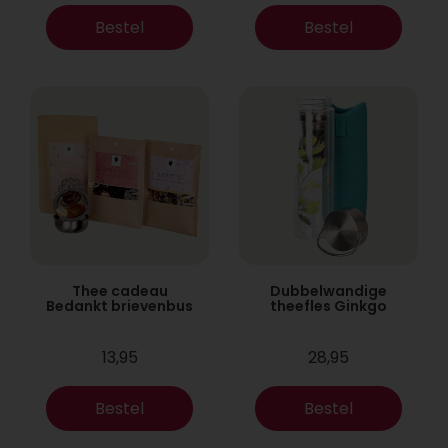
Bestel
Bestel
Thee cadeau
Dubbelwandige
Bedankt brievenbus
theefles Ginkgo
13,95
28,95
Bestel
Bestel