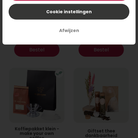
Cookie instellingen
Thee cadeau
Koffiepakket met
Beterschap
lekkers
Afwijzen
12,95
19,95
Bestel
Bestel
Koffiepakket klein -
Giftset thee
make your own
dankbaarheid
coffee