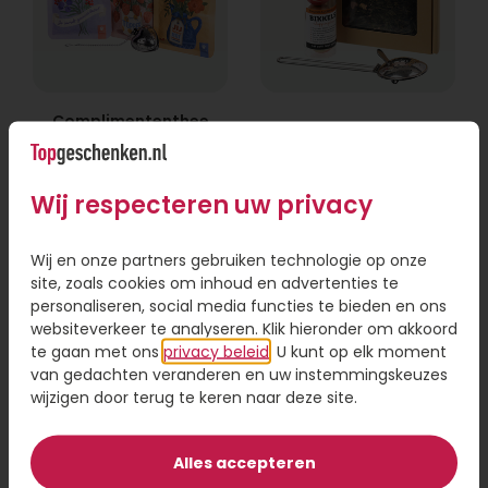
Complimententhee
Thee cadeau Lief
je bent een topper
12,95
12,95
Wij respecteren uw privacy
Bestel
Bestel
Wij en onze partners gebruiken technologie op onze
site, zoals cookies om inhoud en advertenties te
personaliseren, social media functies te bieden en ons
websiteverkeer te analyseren. Klik hieronder om akkoord
te gaan met ons
privacy beleid
. U kunt op elk moment
van gedachten veranderen en uw instemmingskeuzes
wijzigen door terug te keren naar deze site.
Alles accepteren