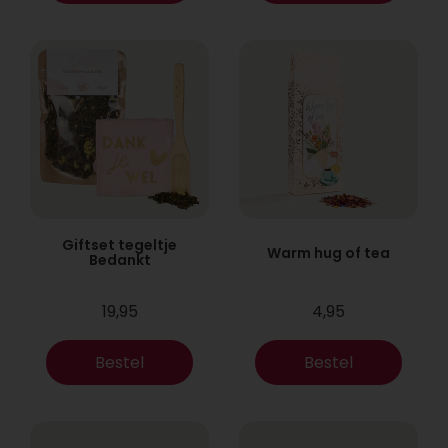
Giftset tegeltje
Warm hug of tea
Bedankt
19,95
4,95
Bestel
Bestel