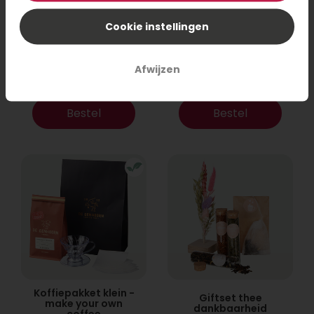
Cookie instellingen
Thee cadeau
Koffiepakket met
Beterschap
lekkers
Afwijzen
12,95
19,95
Bestel
Bestel
Koffiepakket klein -
Giftset thee
make your own
dankbaarheid
coffee