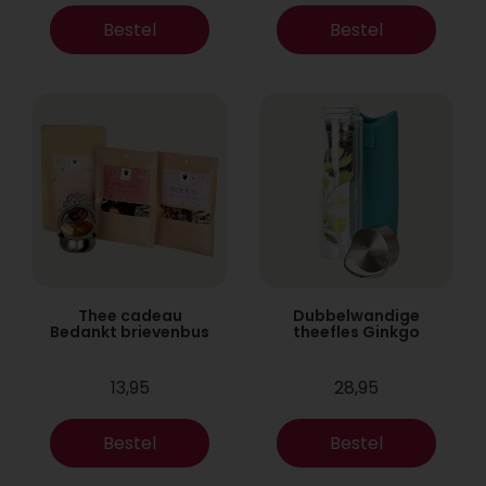
Bestel
Bestel
Thee cadeau
Dubbelwandige
Bedankt brievenbus
theefles Ginkgo
13,95
28,95
Bestel
Bestel