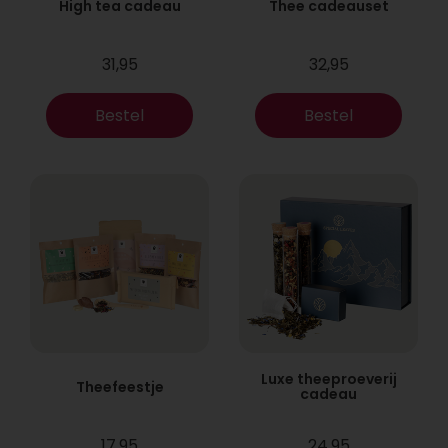
High tea cadeau
Thee cadeauset
31,95
32,95
Bestel
Bestel
Luxe theeproeverij
Theefeestje
cadeau
17,95
24,95