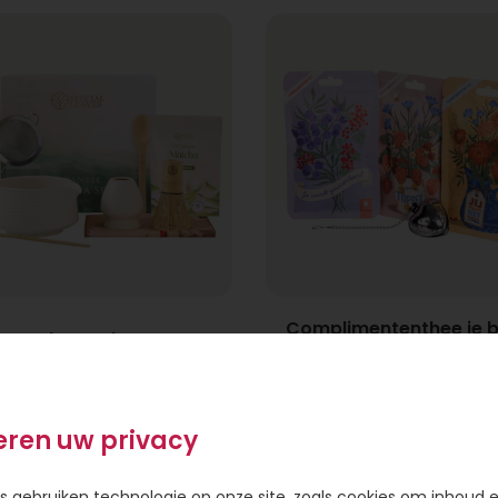
Complimententhee je 
Matcha Cadeauset
een topper
39,95
12,95
eren uw privacy
s gebruiken technologie op onze site, zoals cookies om inhoud 