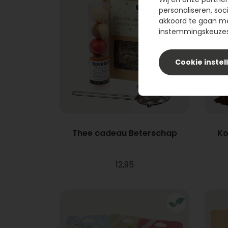
personaliseren, soc
akkoord te gaan m
instemmingskeuzes 
Cookie instel
Thee cadeau Beterschap
Ko
12,95