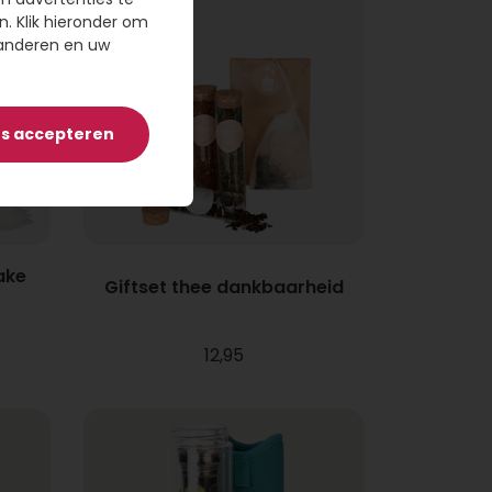
n. Klik hieronder om
randeren en uw
es accepteren
ake
Giftset thee dankbaarheid
12,95