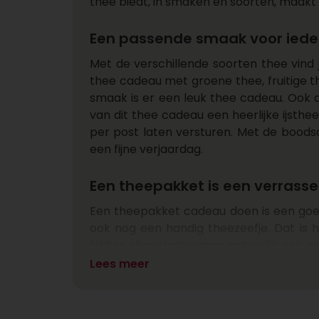
thee biedt, in smaken en soorten, maakt 
Een passende smaak voor iede
Met de verschillende soorten thee vind j
thee cadeau met groene thee, fruitige t
smaak is er een leuk thee cadeau. Ook 
van dit thee cadeau een heerlijke ijsth
per post laten versturen. Met de boods
een fijne verjaardag.
Een theepakket is een verrasse
Een theepakket cadeau doen is een goed
ook nog een handig theezeefje. Dat is 
lekker chocolaatje mag natuurlijk ook n
van jouw thee kado.
Lees meer
Bestel eenvoudig online een t