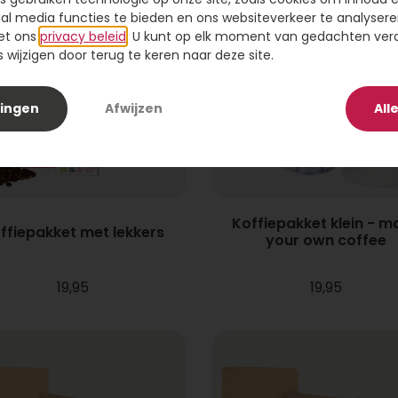
ial media functies te bieden en ons websiteverkeer te analysere
et ons
privacy beleid
. U kunt op elk moment van gedachten ve
wijzigen door terug te keren naar deze site.
lingen
Afwijzen
All
Koffiepakket klein - m
ffiepakket met lekkers
your own coffee
19,95
19,95