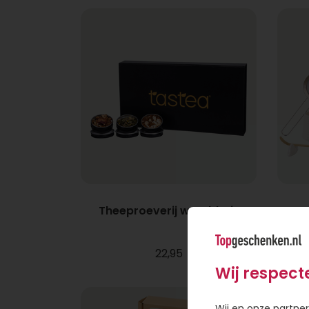
Theeproeverij wereldreis
22,95
Wij respect
Wij en onze partner