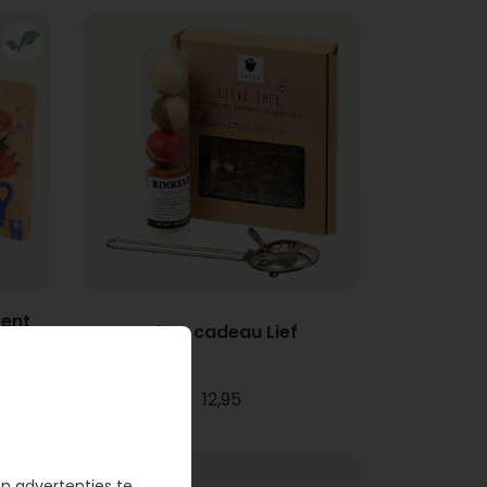
bent
Thee cadeau Lief
12,95
en advertenties te