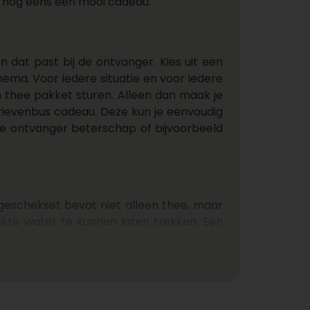
ok nog eens een mooi cadeau.
n dat past bij de ontvanger. Kies uit een
ema. Voor iedere situatie en voor iedere
 thee pakket sturen. Alleen dan maak je
brievenbus cadeau. Deze kun je eenvoudig
de ontvanger beterschap of bijvoorbeeld
geschekset bevat niet alleen thee, maar
okte water te kunnen laten trekken. Een
orden. Zo kan een hele afdeling genieten