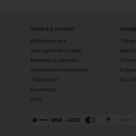
Wil je het theepakket laten bezorgen? D
bij de ontvanger op de mat ligt. Natuurli
overhandigen. In dat geval hoef je geen ka
voegt een persoonlijke brief bij. Geef
Service & contact
Zakelij
afgeleverd wilt hebben. Op deze manier
wordt.
Klantenservice
Topges
Veel gestelde vragen
platfo
Bestellen & Betalen
Offert
Algemene voorwaarden
Koppe
Thuiswinkel
ISO 270
Uw privacy
Pers