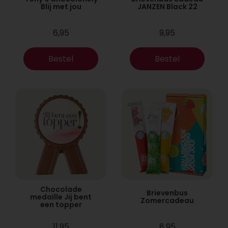
Blij met jou
JANZEN Black 22
6,95
9,95
Bestel
Bestel
Chocolade
Brievenbus
medaille Jij bent
Zomercadeau
een topper
11,95
8,95