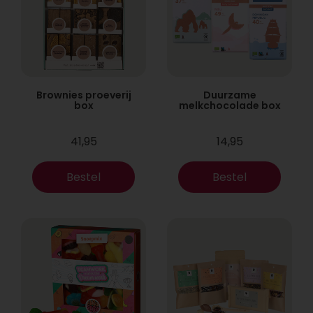
Brownies proeverij
Duurzame
box
melkchocolade box
41,95
14,95
Bestel
Bestel