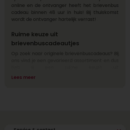
online en de ontvanger heeft het brievenbus
cadeau binnen 48 uur in huis! Bij thuiskomst
wordt de ontvanger hartelijk verrast!
Ruime keuze uit
brievenbuscadeautjes
Op zoek naar originele brievenbuscadeaus? Bij
ons vind je een gevarieerd assortiment en dus
heb jij een ruime keuze uit
brievenbuscadeautjes. Zo zorgen we ervoor
Lees meer
dat er altijd iets is wat bij de gelegenheid past.
Een brievenbus cadeau om iemand
beterschap te wensen, een brievenbus
cadeau voor hem of haar waarbij je iemand in
het zonnetje zet of een brievenbus kado voor
vrouwen of mannen. Voor elk moment is er
een passend cadeau voor door de
Service & contact