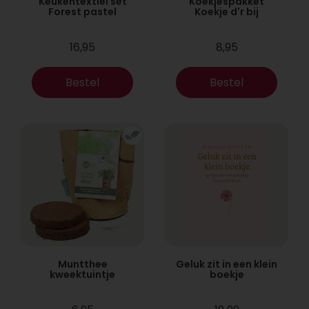
Keukentextiel set
Koekjespakket
Forest pastel
Koekje d'r bij
16,95
8,95
Bestel
Bestel
Muntthee
Geluk zit in een klein
kweektuintje
boekje