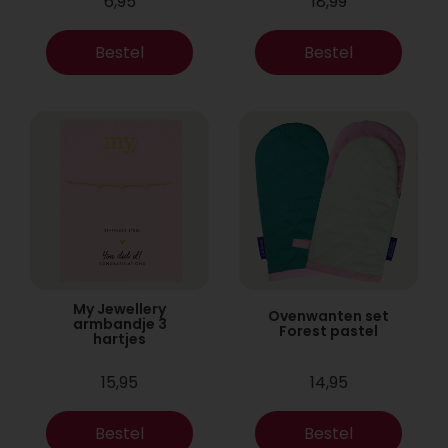
6,95
18,99
Bestel
Bestel
My Jewellery
Ovenwanten set
armbandje 3
Forest pastel
hartjes
15,95
14,95
Bestel
Bestel