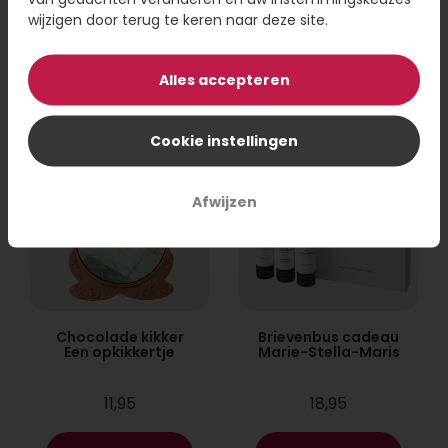
wijzigen door terug te keren naar deze site.
19,95
22,99
Bestel
Bestel
Alles accepteren
Cookie instellingen
Afwijzen
Chocolade kikker
Brievenbus cadeau
Een opkikkertje
Marie-Stella-Maris
11,95
18,95